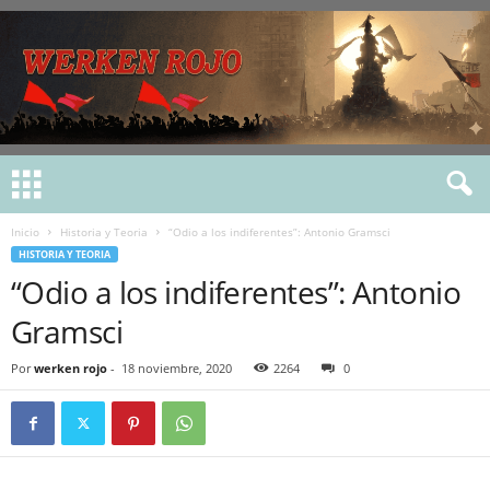
Inicio
Historia y Teoria
“Odio a los indiferentes”: Antonio Gramsci
HISTORIA Y TEORIA
“Odio a los indiferentes”: Antonio
Gramsci
Por
werken rojo
-
18 noviembre, 2020
2264
0