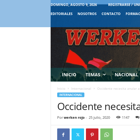
DOMINGO, AGOSTO 9, 2026
REGISTRARSE / UN
EDITORIALES
NOSOTROS
CONTACTO
FORMAC
INICIO
TEMAS
NACIONAL
Inicio
Internacional
Occidente necesita anular a
INTERNACIONAL
Occidente necesita
Por
werken rojo
-
25 julio, 2020
1147