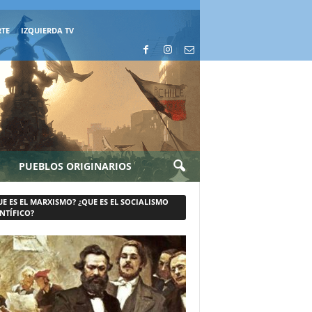
RTE
IZQUIERDA TV
PUEBLOS ORIGINARIOS
UE ES EL MARXISMO? ¿QUE ES EL SOCIALISMO
NTÍFICO?