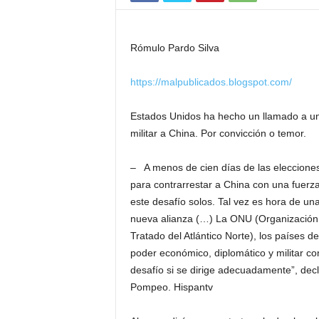
Rómulo Pardo Silva
https://malpublicados.blogspot.com/
Estados Unidos ha hecho un llamado a un
militar a China. Por convicción o temor.
– A menos de cien días de las eleccione
para contrarrestar a China con una fuerz
este desafío solos. Tal vez es hora de u
nueva alianza (…) La ONU (Organización 
Tratado del Atlántico Norte), los países d
poder económico, diplomático y militar c
desafío si se dirige adecuadamente”, decl
Pompeo. Hispantv