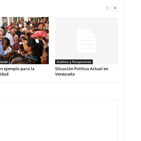
ional
Análisis y Perspectivas
n ejemplo para la
Situación Política Actual en
idad
Venezuela