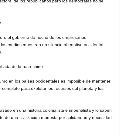
lectoral de los republicanos pero los demócratas no se
o.
 pero el gobierno de hecho de los empresarios
, los medios muestran un silencio afirmativo occidental
s.
fiada de lo ruso-chino.
nsumo en los países occidentales es imposible de mantener
r completo para explotar los recursos del planeta y los
ado en una historia colonialista e imperialista y lo saben
e de una civilización modesta por solidaridad y necesidad