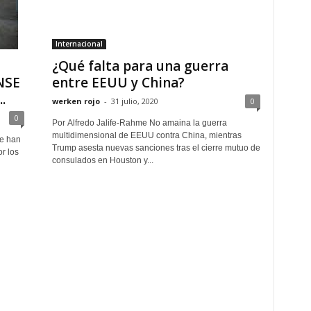
Internacional
¿Qué falta para una guerra
NSE
entre EEUU y China?
.
werken rojo
-
31 julio, 2020
0
0
Por Alfredo Jalife-Rahme No amaina la guerra
multidimensional de EEUU contra China, mientras
se han
Trump asesta nuevas sanciones tras el cierre mutuo de
r los
consulados en Houston y...