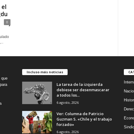
 el
gdu
0
sulado
..
Incluso más noticias
CA
o que
Intern
La tarea de la izquierda
para
debiese ser desenmascarar
Nacio
a todos los...
Histor
6 agosto, 2026
a
Dere
Ver: Columna de Patricio
Econ
Guzman S. «Chile y el trabajo
forzado»
Sindi
6 agosto, 2026