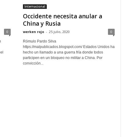
Internacional
Occidente necesita anular a
China y Rusia
0
werken rojo
-
25 julio, 2020
0
m
Rómulo Pardo Silva
https://malpublicados.blogspot.com/ Estados Unidos ha
el
hecho un llamado a una guerra fría donde todos
participen en un bloqueo no militar a China. Por
convicción...