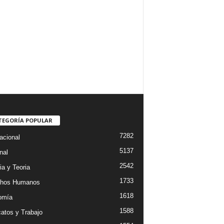
TEGORÍA POPULAR
7282
acional
5137
nal
2542
ia y Teoria
1733
chos Humanos
1618
omía
1588
catos y Trabajo