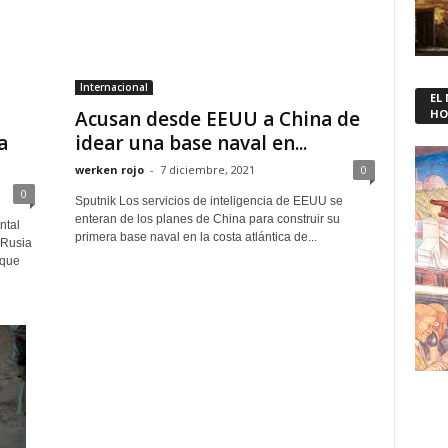
Internacional
EL
Acusan desde EEUU a China de
HO
a
idear una base naval en...
werken rojo
-
7 diciembre, 2021
0
0
Sputnik Los servicios de inteligencia de EEUU se
enteran de los planes de China para construir su
ntal
primera base naval en la costa atlántica de...
 Rusia
 que