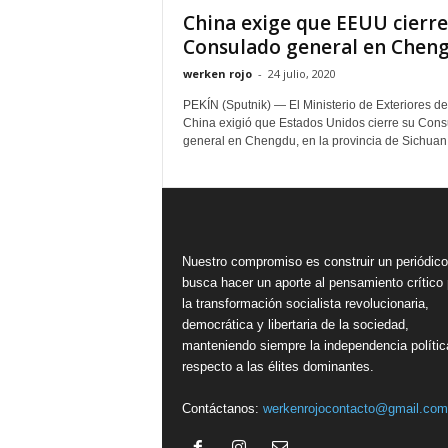
China exige que EEUU cierre
Consulado general en Chen
werken rojo
-
24 julio, 2020
PEKÍN (Sputnik) — El Ministerio de Exteriores de
China exigió que Estados Unidos cierre su Con
general en Chengdu, en la provincia de Sichuan,.
Nuestro compromiso es construir un periódic
busca hacer un aporte al pensamiento crítico 
la transformación socialista revolucionaria,
democrática y libertaria de la sociedad,
manteniendo siempre la independencia polític
respecto a las élites dominantes.
Contáctanos:
werkenrojocontacto@gmail.com