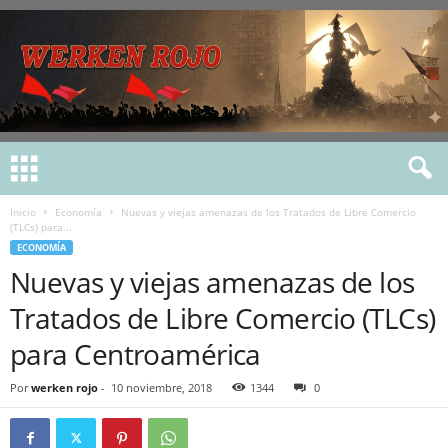
Inicio
Economía
Nuevas y viejas amenazas de los Tratados de Libre Comercio
(TLCs) para...
ECONOMÍA
Nuevas y viejas amenazas de los
Tratados de Libre Comercio (TLCs)
para Centroamérica
Por
werken rojo
-
10 noviembre, 2018
1344
0