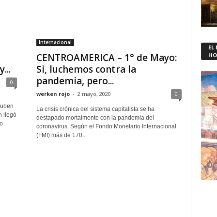
Internacional
EL
CENTROAMERICA – 1° de Mayo:
HO
...
Si, luchemos contra la
pandemia, pero...
0
werken rojo
-
2 mayo, 2020
0
Ruben
La crisis crónica del sistema capitalista se ha
 llegó
destapado mortalmente con la pandemia del
o
coronavirus. Según el Fondo Monetario Internacional
(FMI) más de 170...