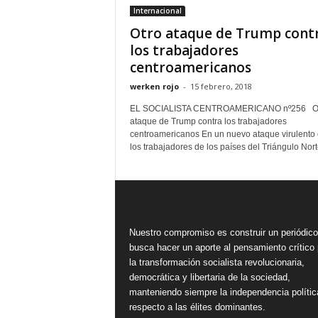
Internacional
Otro ataque de Trump cont
los trabajadores
centroamericanos
werken rojo
-
15 febrero, 2018
EL SOCIALISTA CENTROAMERICANO nº256 O
ataque de Trump contra los trabajadores
centroamericanos En un nuevo ataque virulento 
los trabajadores de los países del Triángulo Norte
Nuestro compromiso es construir un periódic
busca hacer un aporte al pensamiento crítico 
la transformación socialista revolucionaria,
democrática y libertaria de la sociedad,
manteniendo siempre la independencia polític
respecto a las élites dominantes.