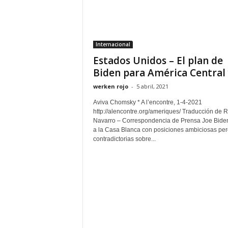
Internacional
Estados Unidos – El plan de
Biden para América Central y
werken rojo
-
5 abril, 2021
Aviva Chomsky * A l’encontre, 1-4-2021
http://alencontre.org/ameriques/ Traducción de 
Navarro – Correspondencia de Prensa Joe Biden
a la Casa Blanca con posiciones ambiciosas per
contradictorias sobre...