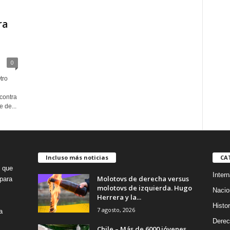
ra
0
tro
contra
 de...
Incluso más noticias
CA
o que
Intern
Molotovs de derecha versus
para
molotovs de izquierda. Hugo
Nacio
Herrera y la...
Histor
7 agosto, 2026
a
Dere
Chile – Más de 6000 jóvenes