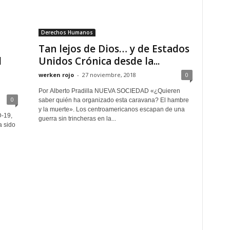
Derechos Humanos
Tan lejos de Dios… y de Estados
l
Unidos Crónica desde la...
werken rojo
-
27 noviembre, 2018
0
Por Alberto Pradilla NUEVA SOCIEDAD «¿Quieren
0
saber quién ha organizado esta caravana? El hambre
y la muerte». Los centroamericanos escapan de una
-19,
guerra sin trincheras en la...
a sido