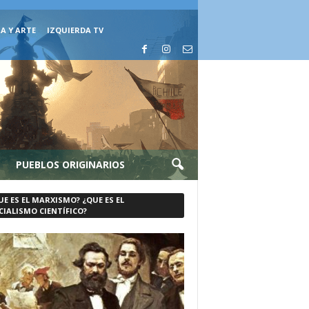
A Y ARTE
IZQUIERDA TV
PUEBLOS ORIGINARIOS
UE ES EL MARXISMO? ¿QUE ES EL
CIALISMO CIENTÍFICO?