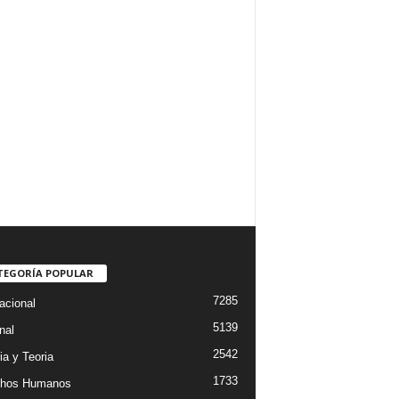
TEGORÍA POPULAR
7285
acional
5139
nal
2542
ia y Teoria
1733
chos Humanos