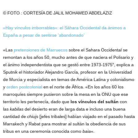
© FOTO : CORTESÍA DE JALIL MOHAMED ABDELAZIZ
«Hay vínculos imborrables»: el Sáhara Occidental da ánimos a
España a pesar de sentirse ‘abandonado’
«Las
pretensiones de Marruecos
sobre el Sahara Occidental se
remontan a los años 50, mucho antes de que naciera el Polisario y
el ánimo independentista que se gestó entre 1973-1975″, explica a
Sputnik el historiador Alejandro García, profesor en la Universidad
de Murcia y especialista en temas de América Latina y colonialismo
y
orden postcolonial
en el norte de África. «En los años 60 los
marroquíes siempre pusieron sobre la mesa en la ONU que ese
territorio les pertenecía, dado que
los vínculos del sultán
con
las
kabilas
del desierto eran de larga data e incluso una buena
cantidad de
chiujs
[jefes tribales] habían viajado en el pasado hasta
Marrakech y Rabat para mostrar al sultán la obediencia de sus
tribus en una ceremonia conocida como
baia
«.