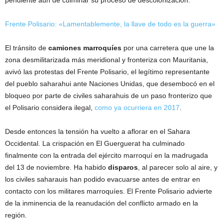
pendiente aún de culminar su proceso de descolonización.
Frente Polisario: «Lamentablemente, la llave de todo es la guerra»
El tránsito de
camiones marroquíes
por una carretera que une la
zona desmilitarizada más meridional y fronteriza con Mauritania,
avivó las protestas del Frente Polisario, el legítimo representante
del pueblo saharahui ante Naciones Unidas, que desembocó en el
bloqueo por parte de civiles saharahuis de un paso fronterizo que
el Polisario considera ilegal,
como ya ocurriera en 2017
.
Desde entonces la tensión ha vuelto a aflorar en el Sahara
Occidental. La crispación en El Guerguerat ha culminado
finalmente con la entrada del ejército marroquí en la madrugada
del 13 de noviembre. Ha habido
disparos
, al parecer solo al aire, y
los civiles saharauis han podido evacuarse antes de entrar en
contacto con los militares marroquíes. El Frente Polisario advierte
de la inminencia de la reanudación del conflicto armado en la
región.