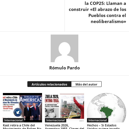
la COP25: Llaman a
construir «El abrazo de los
Pueblos contra el
neoliberalismo»
Rómulo Pardo
Artículos relacionados
Más del autor
Internacional
Internacional
Internacional
Kast retira a Chile del
Venezuela 2026,
Hechos – Si Estados
Movimiento de Países No
Argentina 1955. Claves del
Unidos quiere invadir