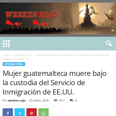
Inicio
Internacional
Mujer guatemalteca muere bajo la custodia del Servicio de
Inmigración de EE.UU.
INTERNACIONAL
Mujer guatemalteca muere bajo
la custodia del Servicio de
Inmigración de EE.UU.
Por
werken rojo
-
10 marzo, 2020
1017
0