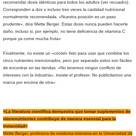
recomendar dosis idénticas para todos los adultos (ver recuadro).
Corresponden a dos o incluso tres veces la cantidad nutricional
normalmente recomendada. «Nuestra posición es un paso
prudente», dice Mette Berger. Estas dosis nunca pueden hacerle
daño, incluso si, por ejemplo, no tiene deficiencia de vitamina C
porque ya come mucha fruta».
Finalmente, no existe un «cóctel» listo para usar que combine los
cinco nutrientes mencionados, pero por separado estos son fáciles
de encontrar en las tiendas. «No tenemos ningún conflicto de
intereses con la industria», insiste el profesor. No publicitamos una
marca por encima de otra».
«La literatura científica demuestra que tomar suplementos de
micronutrientes contribuye de manera esencial para la
inmunidad»
Mette Berger, profesora de medicina intensiva en la Universidad de