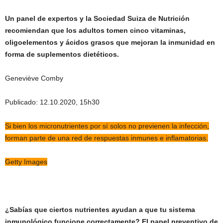
Un panel de expertos y la Sociedad Suiza de Nutrición
recomiendan que los adultos tomen cinco vitaminas,
oligoelementos y ácidos grasos que mejoran la inmunidad en
forma de suplementos dietéticos.
Geneviève Comby
Publicado: 12.10.2020, 15h30
Si bien los micronutrientes por sí solos no previenen la infección,
forman parte de una red de respuestas inmunes e inflamatorias.
Getty Images
¿Sabías que ciertos nutrientes ayudan a que tu sistema
inmunológico funcione correctamente? El papel preventivo de