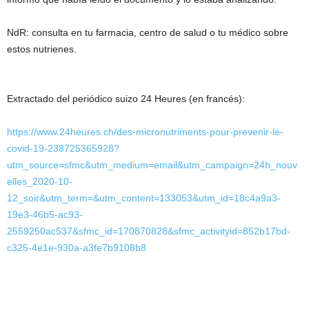
NdR: consulta en tu farmacia, centro de salud o tu médico sobre
estos nutrienes.
Extractado del periódico suizo 24 Heures (en francés):
https://www.24heures.ch/des-micronutriments-pour-prevenir-le-
covid-19-238725365928?
utm_source=sfmc&utm_medium=email&utm_campaign=24h_nouv
elles_2020-10-
12_soir&utm_term=&utm_content=133053&utm_id=18c4a9a3-
19e3-46b5-ac93-
2559250ac537&sfmc_id=170870828&sfmc_activityid=852b17bd-
c325-4e1e-930a-a3fe7b9108b8