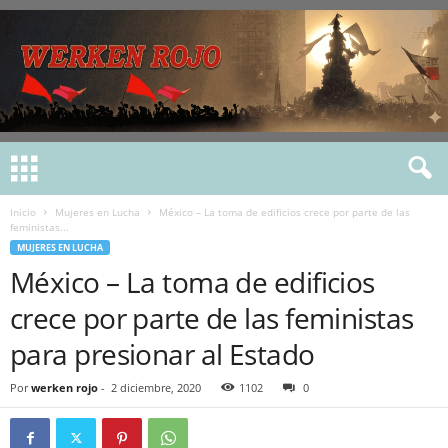
Inicio
Mujeres en Lucha
México – La toma de edificios crece por parte de las
feministas...
MUJERES EN LUCHA
México – La toma de edificios
crece por parte de las feministas
para presionar al Estado
Por
werken rojo
-
2 diciembre, 2020
1102
0