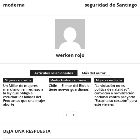
moderna
seguridad de Santiago
werken rojo
Artículos relacionados
Más del autor
Mujeres en Lucha
Medio Ambiente, Fauna y Sociedad
Mujeres en Lucha
Un Millar de mujeres
Chile – ¡El mar del Biobío
“La violación no es
marcharon en rechazo a
tiene nuevas guardianas!
política de natalidad”:
la ley que obliga a
convocan a movilización
escuchar los latidos del
nacional contra proyecto
Feto antes que una mujer
“Escucha su corazón” para
aborte
este viernes
DEJA UNA RESPUESTA