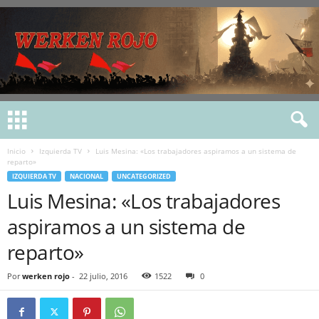
Inicio
Izquierda TV
Luis Mesina: «Los trabajadores aspiramos a un sistema de
reparto»
IZQUIERDA TV
NACIONAL
UNCATEGORIZED
Luis Mesina: «Los trabajadores
aspiramos a un sistema de
reparto»
Por
werken rojo
-
22 julio, 2016
1522
0