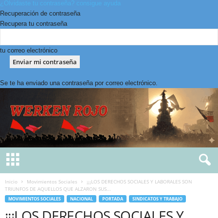
¿Olvidaste tu contraseña? consigue ayuda
Recuperación de contraseña
Recupera tu contraseña
tu correo electrónico
Se te ha enviado una contraseña por correo electrónico.
Inicio
Movimientos Sociales
¡¡¡LOS DERECHOS SOCIALES Y LABORALES SON
TRIUNFOS DE AQUELLOS QUE ALZARON SUS...
MOVIMIENTOS SOCIALES
NACIONAL
PORTADA
SINDICATOS Y TRABAJO
¡¡¡LOS DERECHOS SOCIALES Y