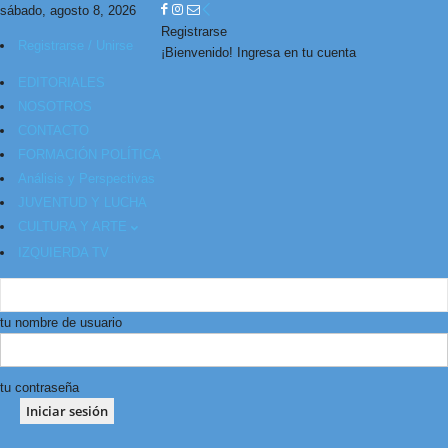
sábado, agosto 8, 2026
Registrarse
Registrarse / Unirse
¡Bienvenido! Ingresa en tu cuenta
EDITORIALES
NOSOTROS
CONTACTO
FORMACIÓN POLÍTICA
Análisis y Perspectivas
JUVENTUD Y LUCHA
CULTURA Y ARTE
IZQUIERDA TV
tu nombre de usuario
tu contraseña