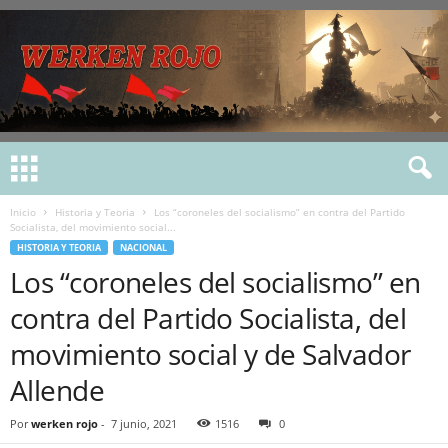
Inicio
Historia y Teoria
Los “coroneles del socialismo” en contra del Partido
Socialista, del movimiento social...
HISTORIA Y TEORIA
NACIONAL
Los “coroneles del socialismo” en
contra del Partido Socialista, del
movimiento social y de Salvador
Allende
Por
werken rojo
-
7 junio, 2021
1516
0