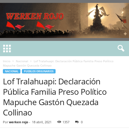
Inicio
Nacional
Lof Tralahuapi: Declaración Pública Familia Preso Político
Mapuche Gastón Quezada Collinao
NACIONAL
PUEBLOS ORIGINARIOS
Lof Tralahuapi: Declaración
Pública Familia Preso Político
Mapuche Gastón Quezada
Collinao
Por
werken rojo
-
18 abril, 2021
1357
0