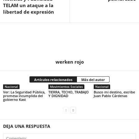
TELAM un ataque a la
libertad de expresión
werken rojo
Artículos relacionados
Más del autor
Nacional
Movimientos Sociales
Nacional
Ver: La Seguridad Pública,
TIERRA, TECHO, TRABAJO
Busco mi destino, escribe
promesa incumplida del
Y DIGNIDAD
Juan Pablo Cárdenas
gobierno Kast
DEJA UNA RESPUESTA