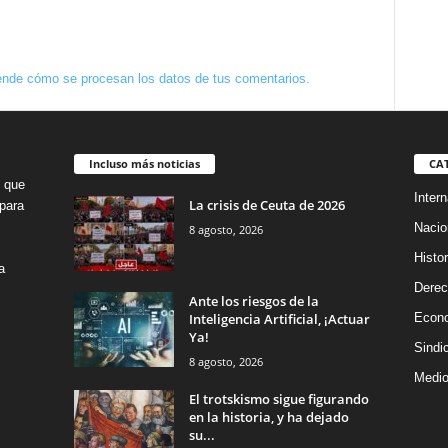
nde cómo se procesan los datos de tus comentarios.
Incluso más noticias
CA
o que
Intern
La crisis de Ceuta de 2026
para
Nacio
8 agosto, 2026
Histor
a
Dere
Ante los riesgos de la
Inteligencia Artificial, ¡Actuar
Econ
Ya!
Sindi
8 agosto, 2026
Medio
El trotskismo sigue figurando
en la historia, y ha dejado
su...