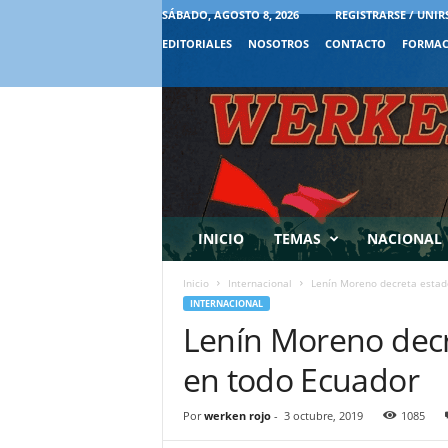
SÁBADO, AGOSTO 8, 2026
REGISTRARSE / UNIR
EDITORIALES
NOSOTROS
CONTACTO
FORMAC
INICIO
TEMAS
NACIONAL
Inicio
Internacional
Lenín Moreno decreta estad
INTERNACIONAL
Lenín Moreno decr
en todo Ecuador
Por
werken rojo
-
3 octubre, 2019
1085