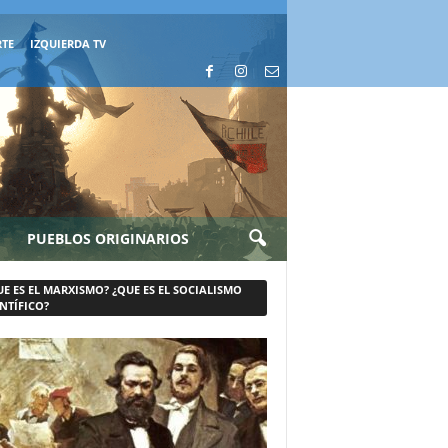
RTE
IZQUIERDA TV
PUEBLOS ORIGINARIOS
UE ES EL MARXISMO? ¿QUE ES EL SOCIALISMO
NTÍFICO?