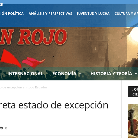
SE
IÓN POLÍTICA
ANÁLISIS Y PERSPECTIVAS
JUVENTUD Y LUCHA
CULTURA Y A
INTERNACIONAL
ECONOMÍA
HISTORIA Y TEORÍA
o de excepción en todo Ecuador
¿Q
CIE
eta estado de excepción
0