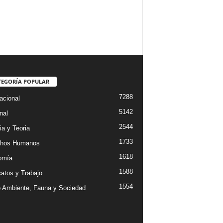
TEGORÍA POPULAR
7288
acional
5142
nal
2544
ia y Teoria
1733
chos Humanos
1618
omía
1588
catos y Trabajo
1554
 Ambiente, Fauna y Sociedad