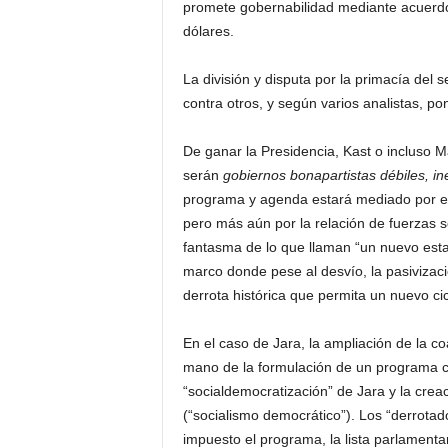
promete gobernabilidad mediante acuerdos
dólares.
La división y disputa por la primacía del 
contra otros, y según varios analistas, po
De ganar la Presidencia, Kast o incluso Ma
serán
gobiernos bonapartistas débiles, i
programa y agenda estará mediado por el 
pero más aún por la relación de fuerzas so
fantasma de lo que llaman “un nuevo estall
marco donde pese al desvío, la pasivizaci
derrota histórica que permita un nuevo ci
En el caso de Jara, la ampliación de la co
mano de la formulación de un programa c
“socialdemocratización” de Jara y la crea
(“socialismo democrático”). Los “derrotado
impuesto el programa, la lista parlamentari