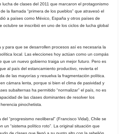
e lucha de clases del 2011 que marcaron el protagonismo
r de la llamada “primera de los pueblos” que atravesó el
ió a países como México, España y otros países de
 octubre se inscribió en uno de los ciclos de lucha global
 y para que se desarrollen procesos así es necesaria la
 política local. Las elecciones hoy actúan como un compás
e que un nuevo gobierno traiga un mejor futuro. Pero es
e al país del estancamiento productivo, revierta el
da de las mayorías y resuelva la fragmentación política.
en cámara lenta, porque si bien el clima de pasividad y
lases subalternas ha permitido “normalizar” el país, no es
apacidad de las clases dominantes de resolver los
herencia pinochetista.
el “progresismo neoliberal” (Francisco Vidal), Chile se
 un “sistema político roto”. La original situación que
udo de clases que llegó a su punto alto con la rebelión