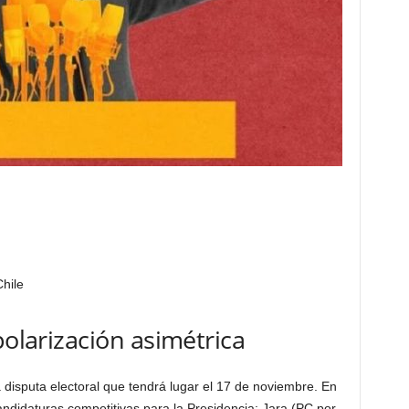
hile
polarización asimétrica
la disputa electoral que tendrá lugar el 17 de noviembre. En
ndidaturas competitivas para la Presidencia: Jara (PC por