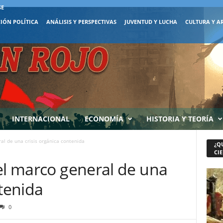
SE
IÓN POLÍTICA
ANÁLISIS Y PERSPECTIVAS
JUVENTUD Y LUCHA
CULTURA Y A
INTERNACIONAL
ECONOMÍA
HISTORIA Y TEORÍA
al de una crisis orgánica contenida
¿Q
CIE
el marco general de una
ntenida
0