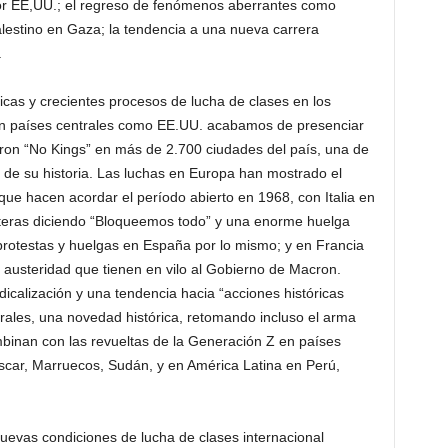
or EE,UU.; el regreso de fenómenos aberrantes como
alestino en Gaza; la tendencia a una nueva carrera
.
icas y crecientes procesos de lucha de clases en los
s. En países centrales como EE.UU. acabamos de presenciar
aron “No Kings” en más de 2.700 ciudades del país, una de
 de su historia. Las luchas en Europa han mostrado el
 que hacen acordar el período abierto en 1968, con Italia en
nteras diciendo “Bloqueemos todo” y una enorme huelga
 protestas y huelgas en España por lo mismo; y en Francia
e austeridad que tienen en vilo al Gobierno de Macron.
icalización y una tendencia hacia “acciones históricas
ales, una novedad histórica, retomando incluso el arma
mbinan con las revueltas de la Generación Z en países
ar, Marruecos, Sudán, y en América Latina en Perú,
 nuevas condiciones de lucha de clases internacional