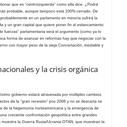
ionar que es “centroizquierda” como ella dice. ¿Podrá
 más probable, aunque tampoco está 100% cerrado. De
y probablemente en un parlamento en minoría sufrirá la
a y un gran capital que quiere poner fin al estancamiento
 de fuerzas” parlamentaria será el argumento (como ya lo
única forma de avanzar en reformas hay que negociar con la
erno con mayor peso de la vieja Concertación, inestable y
acionales y la crisis orgánica
róximo gobierno estará atravesada por múltiples cambios.
ectos de la “gran recesión” pos 2008 y no se descarta se
cia de la hegemonía norteamericana y la emergencia de
una creciente confrontación geopolítica entre grandes
mo muestra la Guerra Rusia/Ucrania-OTAN, que muestran la