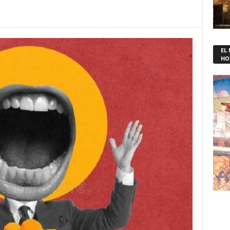
EL
HO