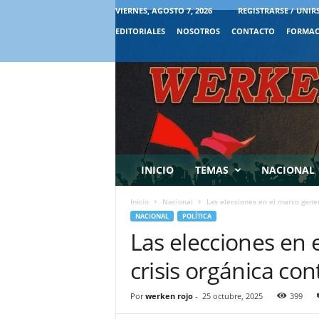
VIERNES, AGOSTO 7, 2026
REGISTRARSE / UNIR
EDITORIALES
NOSOTROS
CONTACTO
FORMAC
INICIO
TEMAS
NACIONAL
Inicio
Nacional
Las elecciones en el marco gener
NACIONAL
POLÍTICA
Las elecciones en 
crisis orgánica co
Por
werken rojo
-
25 octubre, 2025
399