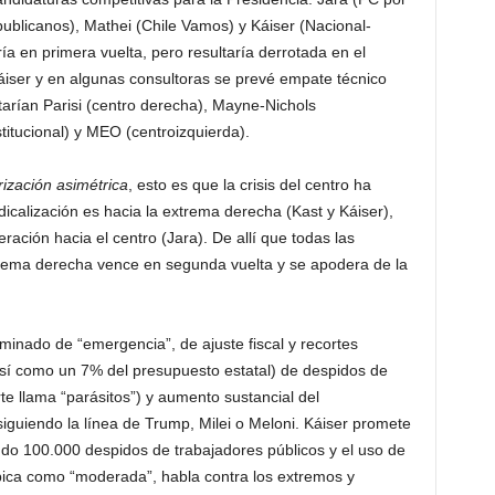
publicanos), Mathei (Chile Vamos) y Káiser (Nacional-
ría en primera vuelta, pero resultaría derrotada en el
áiser y en algunas consultoras se prevé empate técnico
tarían Parisi (centro derecha), Mayne-Nichols
stitucional) y MEO (centroizquierda).
rización asimétrica
, esto es que la crisis del centro ha
icalización es hacia la extrema derecha (Kast y Káiser),
eración hacia el centro (Jara). De allí que todas las
rema derecha vence en segunda vuelta y se apodera de la
nado de “emergencia”, de ajuste fiscal y recortes
 así como un 7% del presupuesto estatal) de despidos de
te llama “parásitos”) y aumento sustancial del
, siguiendo la línea de Trump, Milei o Meloni. Káiser promete
do 100.000 despidos de trabajadores públicos y el uso de
ubica como “moderada”, habla contra los extremos y