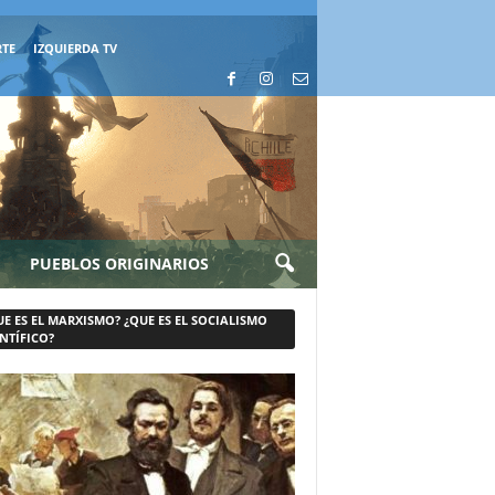
RTE
IZQUIERDA TV
PUEBLOS ORIGINARIOS
UE ES EL MARXISMO? ¿QUE ES EL SOCIALISMO
NTÍFICO?