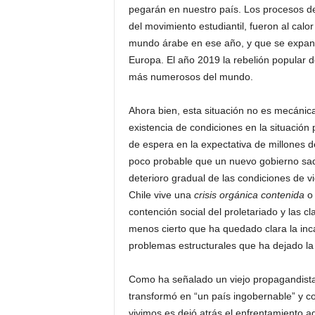
pegarán en nuestro país. Los procesos d
del movimiento estudiantil, fueron al calo
mundo árabe en ese año, y que se expand
Europa. El año 2019 la rebelión popular de
más numerosos del mundo.
Ahora bien, esta situación no es mecánica
existencia de condiciones en la situación
de espera en la expectativa de millones d
poco probable que un nuevo gobierno saqu
deterioro gradual de las condiciones de vi
Chile vive una
crisis orgánica contenida
o 
contención social del proletariado y las c
menos cierto que ha quedado clara la inc
problemas estructurales que ha dejado la 
Como ha señalado un viejo propagandista d
transformó en “un país ingobernable” y con
vivimos es dejó atrás el enfrentamiento ag