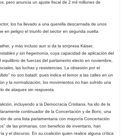
, pero anuncia un ajuste fiscal de 2 mil millones de
sector, los ha llevado a una querella descarnada de unos
ne en peligro el triunfo del sector en segunda vuelta
thei, y más incluso aun si da la sorpresa Káiser,
nestables y sin hegemonía
, cuya capacidad de aplicación del
equilibrio de fuerzas del parlamento electo en noviembre,
ciales, las luchas y resistencias. La obsesión por el
ido” no son baladí, pues indica el temor a las calles en un
ón y la normalización, los movimientos no han sufrido una
clo de ataques sin respuesta.
alición, incluyendo a la Democracia Cristiana, ha ido de la
laramente continuador de la Concertación y de Boric, una
ción de una lista parlamentaria con mayoría Concertación
s” de las primarias, con beneficio de inventario, han
a y el discurso. En su coalición quien realice alguna crítica