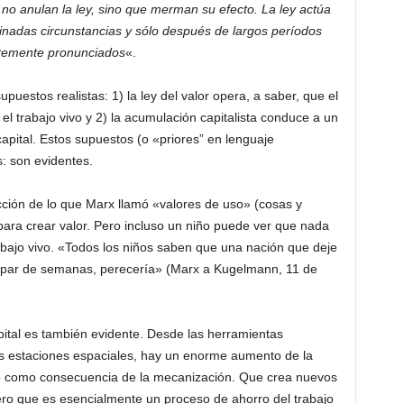
 no anulan la ley, sino que merman su efecto. La ley actúa
nadas circunstancias y sólo después de largos períodos
temente pronunciados
«.
puestos realistas: 1) la ley del valor opera, a saber, que el
 el trabajo vivo y 2) la acumulación capitalista conduce a un
pital. Estos supuestos (o «priores” en lenguaje
s: son evidentes.
ucción de lo que Marx llamó «valores de uso» (cosas y
para crear valor. Pero incluso un niño puede ver que nada
bajo vivo. «Todos los niños saben que una nación que deje
un par de semanas, perecería» (Marx a Kugelmann, 11 de
pital es también evidente. Desde las herramientas
las estaciones espaciales, hay un enorme aumento de la
smo como consecuencia de la mecanización. Que crea nuevos
pero que es esencialmente un proceso de ahorro del trabajo