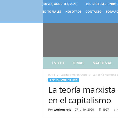
JUEVES, AGOSTO 6, 2026
REGISTRARSE / UNIRSE
EDITORIALES
NOSOTROS
CONTACTO
FORMAC
INICIO
TEMAS
NACIONAL
Inicio
Capitalismo en Crisis
La teoría marxista d
CAPITALISMO EN CRISIS
La teoría marxista
en el capitalismo
Por
werken rojo
-
27 junio, 2020
1927