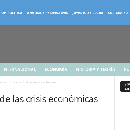
IÓN POLÍTICA
ANÁLISIS Y PERSPECTIVAS
JUVENTUD Y LUCHA
CULTURA Y A
INTERNACIONAL
ECONOMÍA
HISTORIA Y TEORÍA
PU
e las crisis económicas en el capitalismo
¿Q
CIE
 de las crisis económicas
0