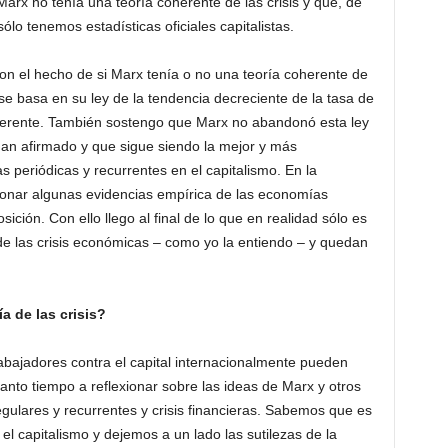
rx no tenía una teoría coherente de las crisis y que, de
o tenemos estadísticas oficiales capitalistas.
 con el hecho de si Marx tenía o no una teoría coherente de
 se basa en su ley de la tendencia decreciente de la tasa de
oherente. También sostengo que Marx no abandonó esta ley
an afirmado y que sigue siendo la mejor y más
s periódicas y recurrentes en el capitalismo. En la
cionar algunas evidencias empírica de las economías
ición. Con ello llego al final de lo que en realidad sólo es
de las crisis económicas – como yo la entiendo – y quedan
a de las crisis?
rabajadores contra el capital internacionalmente pueden
nto tiempo a reflexionar sobre las ideas de Marx y otros
regulares y recurrentes y crisis financieras. Sabemos que es
el capitalismo y dejemos a un lado las sutilezas de la