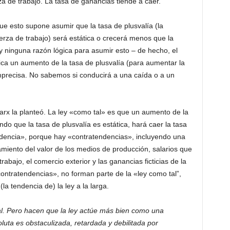
a de trabajo. La tasa de ganancias tiende a caer.
ue esto supone asumir que la tasa de plusvalía (la
uerza de trabajo) será estática o crecerá menos que la
y ninguna razón lógica para asumir esto – de hecho, el
ca un aumento de la tasa de plusvalía (para aumentar la
imprecisa. No sabemos si conducirá a una caída o a un
arx la planteó. La ley «como tal» es que un aumento de la
do que la tasa de plusvalía es estática, hará caer la tasa
ndencia», porque hay «contratendencias», incluyendo una
miento del valor de los medios de producción, salarios que
rabajo, el comercio exterior y las ganancias ficticias de la
contratendencias», no forman parte de la «ley como tal”,
 tendencia de) la ley a la larga.
al. Pero hacen que la ley actúe más bien como una
uta es obstaculizada, retardada y debilitada por