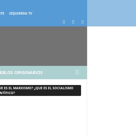
RTE
IZQUIERDA TV
EBLOS ORIGINARIOS
UE ES EL MARXISMO? ¿QUE ES EL SOCIALISMO
NTÍFICO?