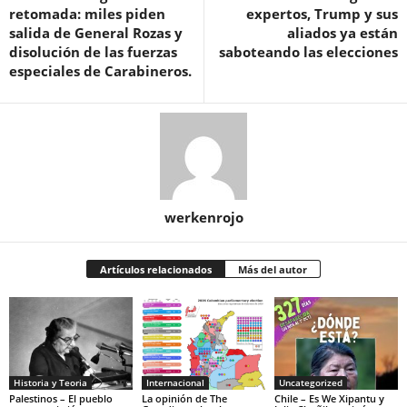
retomada: miles piden
expertos, Trump y sus
salida de General Rozas y
aliados ya están
disolución de las fuerzas
saboteando las elecciones
especiales de Carabineros.
werkenrojo
Artículos relacionados
Más del autor
Historia y Teoria
Internacional
Uncategorized
Palestinos – El pueblo
La opinión de The
Chile – Es We Xipantu y