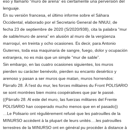
eso y llamarlo “muro de arena” es ciertamente una perversión del
lenguaje.
En su versión francesa, el último informe sobre el Sáhara
Occidental, elaborado por el Secretario General de NNUU, de
fecha 23 de septiembre de 2020 (S/2020/938), cita la palabra “mur
de sable/muro de arena” en alusión al muro de la vergüenza
marroquí, en treinta y ocho ocasiones. Es decir, para Antonio
Guterres, toda esa maquinaria de sangre, fuego, dolor y ocupación
extranjera, no es más que un simple “mur de sable”.
Sin embargo, en las cuatro ocasiones siguientes, los muros
pierden su carácter benévolo, pierden su encanto desértico y
arenoso y pasan a ser muros que matan, muros horrendos:
Párrafo 28. À l’est du mur, les forces militaires du Front POLISARIO
se sont montrées bien moins coopératives que par le passé.
((Párrafo 28. Al este del muro, las fuerzas militares del Frente
POLISARIO han cooperado mucho menos que en el pasado))
…Le Polisario ont régulièrement refusé que les patrouilles de la
MINURSO accèdent à la plupart de leurs unités….les patrouilles
terrestres de la MINURSO ont en général pu procéder à distance à