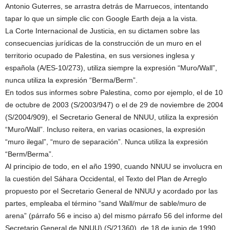
Antonio Guterres, se arrastra detrás de Marruecos, intentando
tapar lo que un simple clic con Google Earth deja a la vista.
La Corte Internacional de Justicia, en su dictamen sobre las
consecuencias jurídicas de la construcción de un muro en el
territorio ocupado de Palestina, en sus versiones inglesa y
española (A/ES-10/273), utiliza siempre la expresión “Muro/Wall”,
nunca utiliza la expresión “Berma/Berm”.
En todos sus informes sobre Palestina, como por ejemplo, el de 10
de octubre de 2003 (S/2003/947) o el de 29 de noviembre de 2004
(S/2004/909), el Secretario General de NNUU, utiliza la expresión
“Muro/Wall”. Incluso reitera, en varias ocasiones, la expresión
“muro ilegal”, “muro de separación”. Nunca utiliza la expresión
“Berm/Berma”.
Al principio de todo, en el año 1990, cuando NNUU se involucra en
la cuestión del Sáhara Occidental, el Texto del Plan de Arreglo
propuesto por el Secretario General de NNUU y acordado por las
partes, empleaba el término “sand Wall/mur de sable/muro de
arena” (párrafo 56 e inciso a) del mismo párrafo 56 del informe del
Secretario General de NNUU) (S/21360), de 18 de junio de 1990.