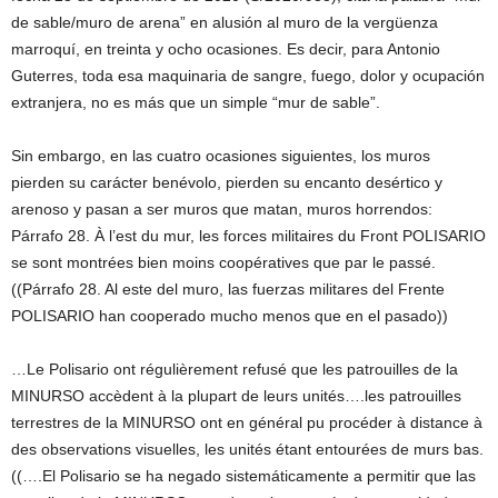
de sable/muro de arena” en alusión al muro de la vergüenza
marroquí, en treinta y ocho ocasiones. Es decir, para Antonio
Guterres, toda esa maquinaria de sangre, fuego, dolor y ocupación
extranjera, no es más que un simple “mur de sable”.
Sin embargo, en las cuatro ocasiones siguientes, los muros
pierden su carácter benévolo, pierden su encanto desértico y
arenoso y pasan a ser muros que matan, muros horrendos:
Párrafo 28. À l’est du mur, les forces militaires du Front POLISARIO
se sont montrées bien moins coopératives que par le passé.
((Párrafo 28. Al este del muro, las fuerzas militares del Frente
POLISARIO han cooperado mucho menos que en el pasado))
…Le Polisario ont régulièrement refusé que les patrouilles de la
MINURSO accèdent à la plupart de leurs unités….les patrouilles
terrestres de la MINURSO ont en général pu procéder à distance à
des observations visuelles, les unités étant entourées de murs bas.
((….El Polisario se ha negado sistemáticamente a permitir que las