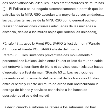
des observations visuelles, les unités étant entourées de murs bas.
((….El Polisario se ha negado sistemáticamente a permitir que las
patrullas de la MINURSO accedan a la mayoría de sus unidades…
las patrullas terrestres de la MINURSO por lo general pudieron
realizar observaciones visuales adecuadas de las unidades a
distancia, debido a los muros bajos que rodean las unidades))
Párrafo 47…. avec le Front POLISARIO à l’est du mur. ((Párrafo
47…. con el Frente POLISARIO al este del muro))
Párafo 53….Des limitations préventives des mouvements du
personnel des Nations Unies entre l’ouest et l’est du mur de sable
ont entravé la fourniture de biens et services essentiels aux bases
d’opérations à l’est du mur. ((Párafo 53 … Las restricciones
preventivas al movimiento del personal de las Naciones Unidas
entre el oeste y el este del muro de arena han obstaculizado la
entrega de bienes y servicios esenciales a las bases de
operaciones al este del muro))
Es decir, cuando el informe se refiere a los saharauis, no hay