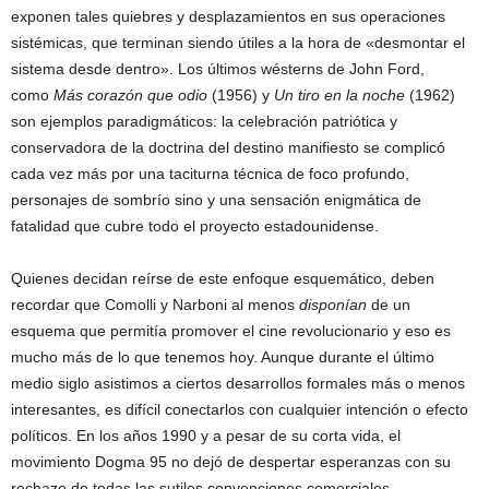
exponen tales quiebres y desplazamientos en sus operaciones
sistémicas, que terminan siendo útiles a la hora de «desmontar el
sistema desde dentro». Los últimos wésterns de John Ford,
como
Más corazón que odio
(1956) y
Un tiro en la noche
(1962)
son ejemplos paradigmáticos: la celebración patriótica y
conservadora de la doctrina del destino manifiesto se complicó
cada vez más por una taciturna técnica de foco profundo,
personajes de sombrío sino y una sensación enigmática de
fatalidad que cubre todo el proyecto estadounidense.
Quienes decidan reírse de este enfoque esquemático, deben
recordar que Comolli y Narboni al menos
disponían
de un
esquema que permitía promover el cine revolucionario y eso es
mucho más de lo que tenemos hoy. Aunque durante el último
medio siglo asistimos a ciertos desarrollos formales más o menos
interesantes, es difícil conectarlos con cualquier intención o efecto
políticos. En los años 1990 y a pesar de su corta vida, el
movimiento Dogma 95 no dejó de despertar esperanzas con su
rechazo de todas las sutiles convenciones comerciales,