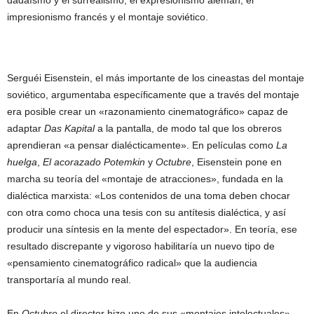
dadaísmo y el surrealismo, el expresionismo alemán, el
impresionismo francés y el montaje soviético.
Serguéi Eisenstein, el más importante de los cineastas del montaje
soviético, argumentaba específicamente que a través del montaje
era posible crear un «razonamiento cinematográfico» capaz de
adaptar
Das Kapital
a la pantalla, de modo tal que los obreros
aprendieran «a pensar dialécticamente». En películas como
La
huelga
,
El acorazado Potemkin
y
Octubre
, Eisenstein pone en
marcha su teoría del «montaje de atracciones», fundada en la
dialéctica marxista: «Los contenidos de una toma deben chocar
con otra como choca una tesis con su antítesis dialéctica, y así
producir una síntesis en la mente del espectador». En teoría, ese
resultado discrepante y vigoroso habilitaría un nuevo tipo de
«pensamiento cinematográfico radical» que la audiencia
transportaría al mundo real.
En
Octubre
el director hizo uno de sus «montajes intelectuales»