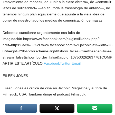
«movimiento de masas», de «unir a la clase obrera», de «construir
lazos de solidaridad» —en fin, toda la fraseología de antaño—, no
tenemos ningún plan equivalente que apunte a la vieja idea de
poner de nuestro lado los medios de comunicación de masas.
Debemos cuestionar urgentemente esa falta de
imaginación.https://www.facebook.com/plugins/likebox.php?
href=https%3A%2F%2Fwww.facebook.com%2Fjacobinlat&width=25
0&height=290&colorscheme=light&show_faces=true&header=true&
stream=false&show_border=false&appId=107533262637761COMP
ARTIR ESTE ARTÍCULO
Facebook
Twitter
Email
EILEEN JONES
Eileen Jones es crítica de cine en Jacobin Magazine y autora de
Filmsuck, USA. También dirige el podcast Filmsuck.