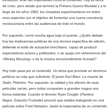
exhibición, eran tan importantes como el contenido. Hoy es difícil
de creer, pero desde que terminó la Primera Guerra Mundial y a lo
largo de los años 1960, los cineastas experimentaron en todos
esos aspectos con el objetivo de fomentar una nueva conciencia
revolucionaria entre las audiencias de todo el mundo.
Por supuesto, corrió mucha agua bajo el puente. ¿Quién debate
hoy las implicancias políticas de una técnica específica de edición,
defiende el estilo de actuación brechtiano, capaz de producir
espectadores activos y politizados, o se queja con vehemencia del
«Mickey Mousing» o de la música emocionalmente forzada?
Hoy todo pasa por el contenido. Un tema que promete en términos
políticos es más que suficiente:
El joven Karl Marx
,
La muerte de
Stalin
,
Peterloo
. Por supuesto, la calidad y los efectos de esas
películas varían, pero todas comparten a grandes rasgos una
forma estándar. Cuando el director Ryan Coogler (
Pantera
Negra
,
Estación Fruitvale
) anunció que estaba trabajando en una
película sobre Fred Hampton, bastó la expectativa de un contenido