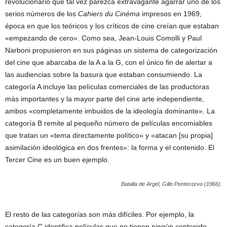
revolucionario que tal vez parezca extravagante agarrar uno de los
serios números de los
Cahiers du Cinéma
impresos en 1969,
época en que los teóricos y los críticos de cine creían que estaban
«empezando de cero». Como sea, Jean-Louis Comolli y Paul
Narboni propusieron en sus páginas un sistema de categorización
del cine que abarcaba de la A a la G, con el único fin de alertar a
las audiencias sobre la basura que estaban consumiendo. La
categoría A incluye las películas comerciales de las productoras
más importantes y la mayor parte del cine arte independiente,
ambos «completamente imbuidos de la ideología dominante». La
categoría B remite al pequeño número de películas encomiables
que tratan un «tema directamente político» y «atacan [su propia]
asimilación ideológica en dos frentes»: la forma y el contenido. El
Tercer Cine es un buen ejemplo.
Batalla de Argel
, Gillo Pontecorvo (1966).
El resto de las categorías son más difíciles. Por ejemplo, la
categoría C identifica películas que no tienen ningún contenido