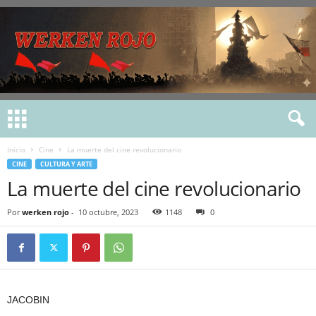
Inicio
Cine
La muerte del cine revolucionario
CINE
CULTURA Y ARTE
La muerte del cine revolucionario
Por
werken rojo
-
10 octubre, 2023
1148
0
JACOBIN