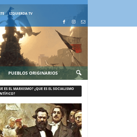
RTE
IZQUIERDA TV
PUEBLOS ORIGINARIOS
UE ES EL MARXISMO? ¿QUE ES EL SOCIALISMO
NTÍFICO?