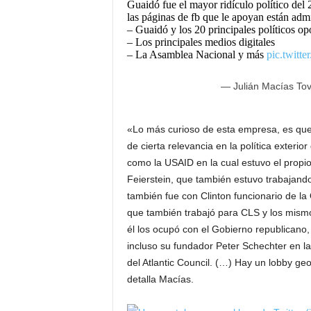
Guaidó fue el mayor ridículo político del
las páginas de fb que le apoyan están ad
– Guaidó y los 20 principales políticos op
– Los principales medios digitales
– La Asamblea Nacional y más
pic.twitt
— Julián Macías To
«Lo más curioso de esta empresa, es qu
de cierta relevancia en la política exter
como la USAID en la cual estuvo el propi
Feierstein, que también estuvo trabajand
también fue con Clinton funcionario de l
que también trabajó para CLS y los mism
él los ocupó con el Gobierno republicano,
incluso su fundador Peter Schechter en la
del Atlantic Council. (…) Hay un lobby ge
detalla Macías.