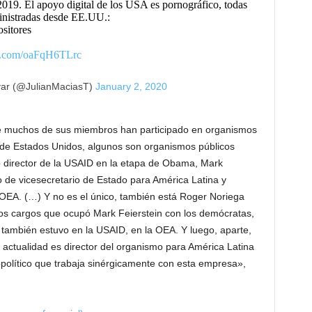
 2019. El apoyo digital de los USA es pornográfico, todas
ministradas desde EE.UU.:
ositores
er.com/oaFqH6TLrc
var (@JulianMaciasT)
January 2, 2020
e muchos de sus miembros han participado en organismos
ior de Estados Unidos, algunos son organismos públicos
o director de la USAID en la etapa de Obama, Mark
o de vicesecretario de Estado para América Latina y
a OEA. (…) Y no es el único, también está Roger Noriega
os cargos que ocupó Mark Feierstein con los demócratas,
 también estuvo en la USAID, en la OEA. Y luego, aparte,
 actualidad es director del organismo para América Latina
opolítico que trabaja sinérgicamente con esta empresa»,