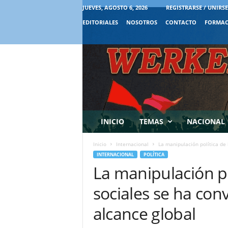
JUEVES, AGOSTO 6, 2026
REGISTRARSE / UNIRSE
EDITORIALES
NOSOTROS
CONTACTO
FORMAC
INICIO
TEMAS
NACIONAL
Inicio
Internacional
La manipulación política de 
INTERNACIONAL
POLÍTICA
La manipulación po
sociales se ha co
alcance global