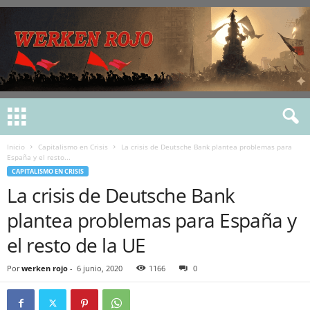
Inicio
Capitalismo en Crisis
La crisis de Deutsche Bank plantea problemas para
España y el resto...
CAPITALISMO EN CRISIS
La crisis de Deutsche Bank
plantea problemas para España y
el resto de la UE
Por
werken rojo
-
6 junio, 2020
1166
0