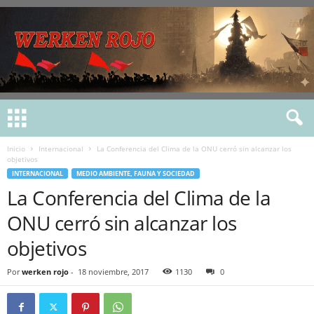
Inicio
Internacional
La Conferencia del Clima de la ONU cerró sin alcanzar los
objetivos
INTERNACIONAL
MEDIO AMBIENTE, FAUNA Y SOCIEDAD
La Conferencia del Clima de la
ONU cerró sin alcanzar los
objetivos
Por
werken rojo
-
18 noviembre, 2017
1130
0