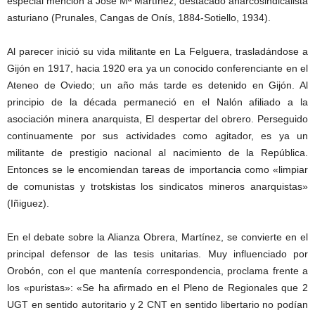
especial mención a José Mª Martínez, destacado anarcosindicalista
asturiano (Prunales, Cangas de Onís, 1884-Sotiello, 1934).
Al parecer inició su vida militante en La Felguera, trasladándose a
Gijón en 1917, hacia 1920 era ya un conocido conferenciante en el
Ateneo de Oviedo; un año más tarde es detenido en Gijón. Al
principio de la década permaneció en el Nalón afiliado a la
asociación minera an
arquista, El despertar del obrero. Perseguido
continuamente por sus actividades como agitador, es ya un
militante de prestigio nacional al nacimiento de la República.
Entonces se le encomiendan tareas de importancia como «limpiar
de comunistas y trotskistas los sindicatos mineros anarquistas»
(Iñiguez).
En el debate sobre la Alianza Obrera, Martínez, se convierte en el
principal defensor de las tesis unitarias. Muy influenciado por
Orobón, con el que mantenía correspondencia, proclama frente a
los «puristas»: «Se ha afirmado en el Pleno de Regionales que 2
UGT en sentido autoritario y 2 CNT en sentido libertario no podían