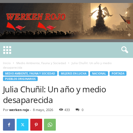
Inicio
Medio Ambiente, Fauna y Sociedad
Julia Chuñil: Un año y medio
desaparecida
MEDIO AMBIENTE, FAUNA Y SOCIEDAD
MUJERES EN LUCHA
NACIONAL
PORTADA
PUEBLOS ORIGINARIOS
Julia Chuñil: Un año y medio
desaparecida
Por
werken rojo
-
8 mayo, 2026
433
0