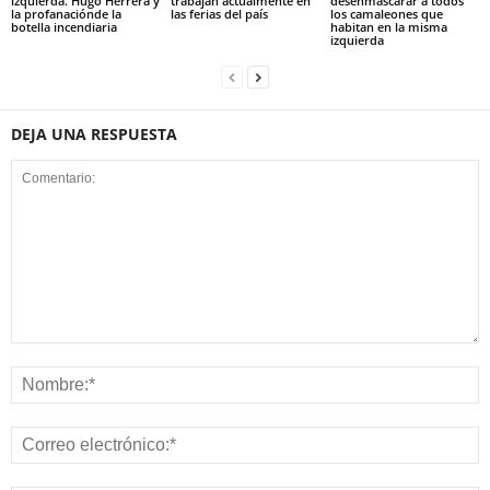
izquierda. Hugo Herrera y
trabajan actualmente en
desenmascarar a todos
la profanaciónde la
las ferias del país
los camaleones que
botella incendiaria
habitan en la misma
izquierda
DEJA UNA RESPUESTA