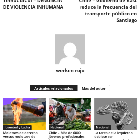
TemuCuiCui – DENUNCIA
Chile – Gobierno de Kast
DE VIOLENCIA INHUMANA
reduce la frecuencia del
transporte público en
Santiago
werken rojo
Artículos relacionados
Más del autor
Juventud y Lucha
Nacional
Nacional
Molotovs de derecha
Chile – Más de 6000
La tarea de la izquierda
versus molotovs de
jóvenes profesionales
debiese ser