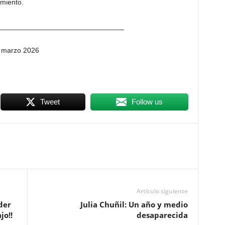
amiento.
_______________________________
 marzo 2026
Tweet
Follow us
Artículo siguiente
der
Julia Chuñil: Un año y medio
jo!!
desaparecida