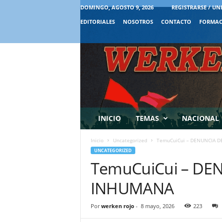
DOMINGO, AGOSTO 9, 2026
REGISTRARSE / UN
EDITORIALES
NOSOTROS
CONTACTO
FORMAC
INICIO
TEMAS
NACIONAL
Inicio
Uncategorized
TemuCuiCui – DENUNCIA D
UNCATEGORIZED
TemuCuiCui – DE
INHUMANA
Por
werken rojo
-
8 mayo, 2026
223