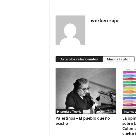
werken rojo
Artículos relacionados
Más del autor
Historia y Teoria
Internac
Palestinos – El pueblo que no
La opi
existió
sobre l
Colomb
vuelto 