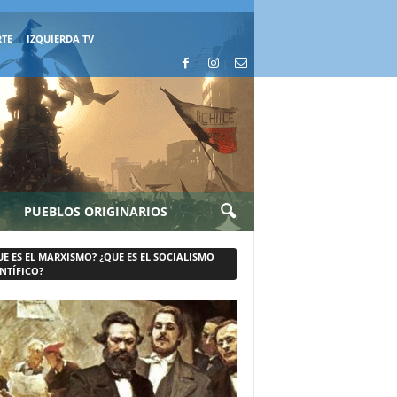
RTE
IZQUIERDA TV
PUEBLOS ORIGINARIOS
UE ES EL MARXISMO? ¿QUE ES EL SOCIALISMO
NTÍFICO?