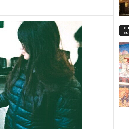
EL
HO