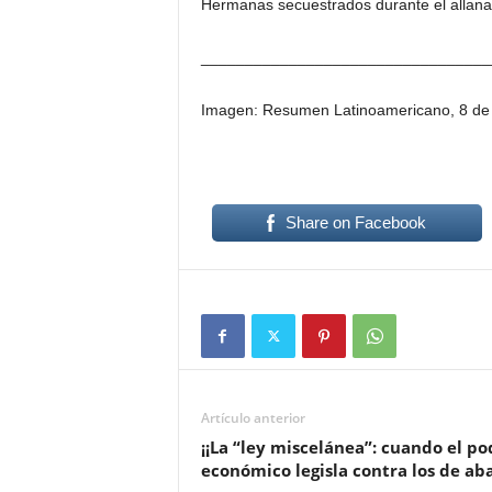
Hermanas secuestrados durante el allan
_________________________________
Imagen: Resumen Latinoamericano, 8 de
Share on Facebook
Artículo anterior
¡¡La “ley miscelánea”: cuando el po
económico legisla contra los de aba