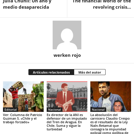
Julia Chuñil: Un año y
The financial world or the
medio desaparecida
revolving crisis…
werken rojo
Artículos relacionados
Más del autor
Editorial
Nacional
Nacional
Ver: Columna de Patricio
Ex director de la ANI es
La absolución del
Guzman S. «Chile y el
defensor de un imputado
carnicero Claudio Crespo
trabajo forzado»
del Tren de Aragua. En
es el resultado de la Ley
Chile. Suma y sigue la
Naín-Retamal que
turbiedad
consagra la impunidad
policial como política de