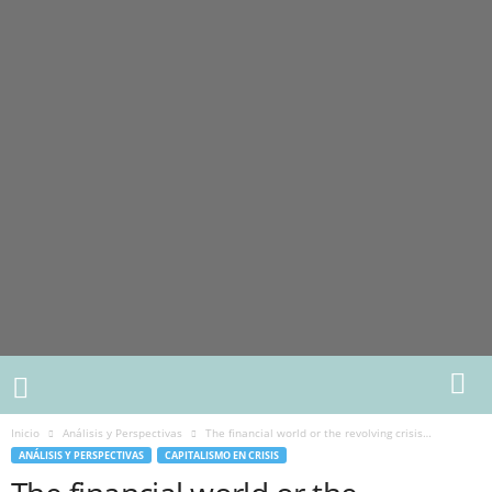
Inicio
Análisis y Perspectivas
The financial world or the revolving crisis…
ANÁLISIS Y PERSPECTIVAS
CAPITALISMO EN CRISIS