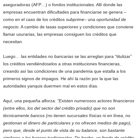
aseguradoras (AFP…) o fondos institucionales. Allí donde las
empresas encuentran dificultades para financiarse se genera –
como en el caso de los créditos
subprime
– una
oportunidad de
negocio
. A cambio de tasas superiores y condiciones que conviene
llamar usurarias, las empresas consiguen los créditos que
necesitan.
Luego… las entidades
no bancarias
se las arreglan para “titulizar”
los créditos vendiéndoselos a otras instituciones financieras,
creando así las condiciones de una pandemia que estalla a los
primeros signos de impagos. He ahí la razón por la que las
autoridades yanquis duermen mal en estos días.
Aquí, una pequeña alforza:
“Existen numerosos actores financieros
(entre ellos, los del sector del crédito privado) que no son
técnicamente bancos (no tienen sucursales físicas ni en línea, no
gestionan el dinero de particulares y no ofrecen medios de pago),
pero que, desde el punto de vista de su balance, son bastante
similares a los bancos tradicionales. De hecho, un fondo de crédito