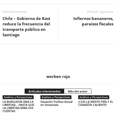
Artículo anterior
Artículo siguiente
Chile – Gobierno de Kast
Infiernos bananeros,
reduce la frecuencia del
paraísos fiscales
transporte público en
Santiago
werken rojo
Artículos relacionados
Más del autor
Análisis y Perspectivas
Análisis y Perspectivas
Análisis y Perspectivas
LA BURGUESÍA AMA LA
Situación Política Actual
¡CON LA MENTE FRÍA Y EL
LIBERTAD… HASTA QUE
en Venezuela
CORAZÓN CALIENTE!
LA LIBERTAD MIRA SUS
CUENTAS