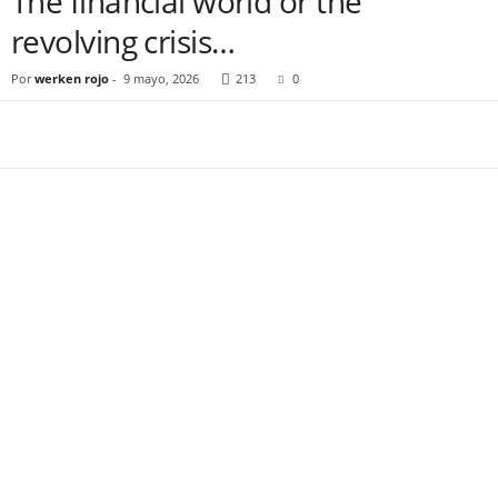
The financial world or the
revolving crisis…
Por
werken rojo
-
9 mayo, 2026
213
0