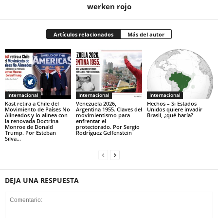
werken rojo
Artículos relacionados
Más del autor
Internacional
Internacional
Internacional
Kast retira a Chile del
Venezuela 2026,
Hechos – Si Estados
Movimiento de Países No
Argentina 1955. Claves del
Unidos quiere invadir
Alineados y lo alinea con
movimientismo para
Brasil, ¿qué haría?
la renovada Doctrina
enfrentar el
Monroe de Donald
protectorado. Por Sergio
Trump. Por Esteban
Rodríguez Gelfenstein
Silva...
DEJA UNA RESPUESTA