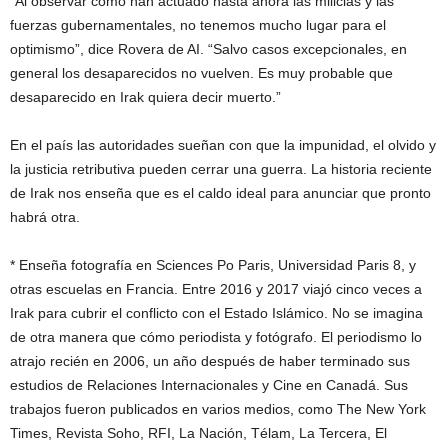
“Al observar cómo han actuado hasta ahora las milicias y las
fuerzas gubernamentales, no tenemos mucho lugar para el
optimismo”, dice Rovera de AI. “Salvo casos excepcionales, en
general los desaparecidos no vuelven. Es muy probable que
desaparecido en Irak quiera decir muerto.”
En el país las autoridades sueñan con que la impunidad, el olvido y
la justicia retributiva pueden cerrar una guerra. La historia reciente
de Irak nos enseña que es el caldo ideal para anunciar que pronto
habrá otra.
* Enseña fotografía en Sciences Po Paris, Universidad Paris 8, y
otras escuelas en Francia. Entre 2016 y 2017 viajó cinco veces a
Irak para cubrir el conflicto con el Estado Islámico. No se imagina
de otra manera que cómo periodista y fotógrafo. El periodismo lo
atrajo recién en 2006, un año después de haber terminado sus
estudios de Relaciones Internacionales y Cine en Canadá. Sus
trabajos fueron publicados en varios medios, como The New York
Times, Revista Soho, RFI, La Nación, Télam, La Tercera, El