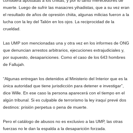
considera apóstatas a los chiitas, y por lo tanto merecedores de
muerte. Luego de sufrir las masacres yihadistas, que a su vez eran
el resultado de años de opresión chiita, algunas milicias fueron a la
lucha con la ley del Talión en los ojos. La reciprocidad de la
crueldad.
Las UMP son mencionadas una y otra vez en los informes de ONG
que denuncian arrestos arbitrarios, ejecuciones extrajudiciales y,
por supuesto, desapariciones. Como el caso de los 643 hombres
de Fallujah.
“Algunas entregan los detenidos al Ministerio del Interior que es la
única autoridad que tiene jurisdicción para detener e investigar”,
dice Wille. En ese caso la persona aparecerá con el tiempo en el
algún tribunal. Si es culpable de terrorismo la ley iraquí prevé dos
destinos: prisión perpetua o pena de muerte.
Pero el catálogo de abusos no es exclusivo a las UMP, las otras
fuerzas no le dan la espalda a la desaparición forzada.