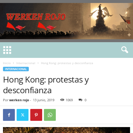
Inicio
Internacional
Hong Kong: protestas y desconfianza
INTERNACIONAL
Hong Kong: protestas y
desconfianza
Por
werken rojo
-
13 junio, 2019
1069
0