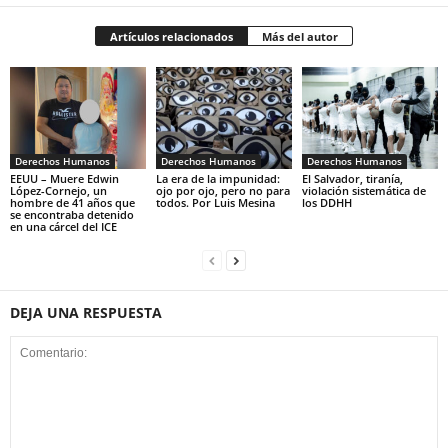
Artículos relacionados
Más del autor
Derechos Humanos
Derechos Humanos
Derechos Humanos
EEUU – Muere Edwin
La era de la impunidad:
El Salvador, tiranía,
López-Cornejo, un
ojo por ojo, pero no para
violación sistemática de
hombre de 41 años que
todos. Por Luis Mesina
los DDHH
se encontraba detenido
en una cárcel del ICE
DEJA UNA RESPUESTA