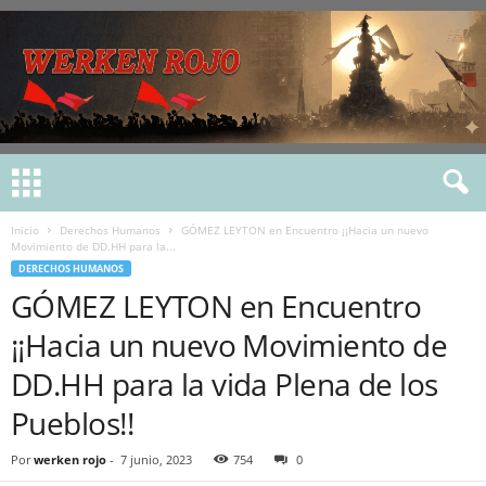
Inicio
Derechos Humanos
GÓMEZ LEYTON en Encuentro ¡¡Hacia un nuevo
Movimiento de DD.HH para la...
DERECHOS HUMANOS
GÓMEZ LEYTON en Encuentro
¡¡Hacia un nuevo Movimiento de
DD.HH para la vida Plena de los
Pueblos!!
Por
werken rojo
-
7 junio, 2023
754
0