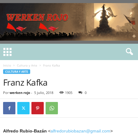
Inicio
Cultura y Arte
Franz Kafka
CULTURA Y ARTE
Franz Kafka
Por
werken rojo
-
5 julio, 2018
1905
0
Alfredo Rubio-Bazán
<
alfredorubiobazan@gmail.com
>