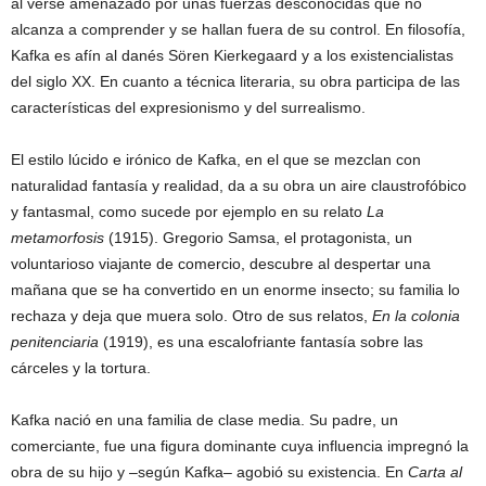
al verse amenazado por unas fuerzas desconocidas que no
alcanza a comprender y se hallan fuera de su control. En filosofía,
Kafka es afín al danés Sören Kierkegaard y a los existencialistas
del siglo XX. En cuanto a técnica literaria, su obra participa de las
características del expresionismo y del surrealismo.
El estilo lúcido e irónico de Kafka, en el que se mezclan con
naturalidad fantasía y realidad, da a su obra un aire claustrofóbico
y fantasmal, como sucede por ejemplo en su relato
La
metamorfosis
(1915). Gregorio Samsa, el protagonista, un
voluntarioso viajante de comercio, descubre al despertar una
mañana que se ha convertido en un enorme insecto; su familia lo
rechaza y deja que muera solo. Otro de sus relatos,
En la colonia
penitenciaria
(1919), es una escalofriante fantasía sobre las
cárceles y la tortura.
Kafka nació en una familia de clase media. Su padre, un
comerciante, fue una figura dominante cuya influencia impregnó la
obra de su hijo y –según Kafka– agobió su existencia. En
Carta al