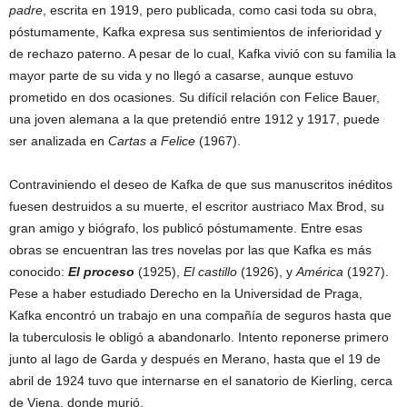
padre
, escrita en 1919, pero publicada, como casi toda su obra,
póstumamente, Kafka expresa sus sentimientos de inferioridad y
de rechazo paterno. A pesar de lo cual, Kafka vivió con su familia la
mayor parte de su vida y no llegó a casarse, aunque estuvo
prometido en dos ocasiones. Su difícil relación con Felice Bauer,
una joven alemana a la que pretendió entre 1912 y 1917, puede
ser analizada en
Cartas a Felice
(1967).
Contraviniendo el deseo de Kafka de que sus manuscritos inéditos
fuesen destruidos a su muerte, el escritor austriaco Max Brod, su
gran amigo y biógrafo, los publicó póstumamente. Entre esas
obras se encuentran las tres novelas por las que Kafka es más
conocido:
El proceso
(1925),
El castillo
(1926), y
América
(1927).
Pese a haber estudiado Derecho en la Universidad de Praga,
Kafka encontró un trabajo en una compañía de seguros hasta que
la tuberculosis le obligó a abandonarlo. Intento reponerse primero
junto al lago de Garda y después en Merano, hasta que el 19 de
abril de 1924 tuvo que internarse en el sanatorio de Kierling, cerca
de Viena, donde murió.