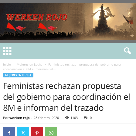
Inicio
Mujeres en Lucha
Feministas rechazan propuesta del gobierno para
coordinación el 8M e informan del...
MUJERES EN LUCHA
Feministas rechazan propuesta
del gobierno para coordinación el
8M e informan del trazado
Por
werken rojo
-
28 febrero, 2020
1103
0