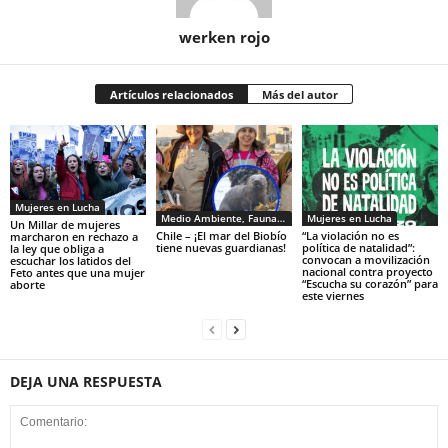
werken rojo
Artículos relacionados
Más del autor
Mujeres en Lucha
Medio Ambiente, Fauna y Sociedad
Mujeres en Lucha
Un Millar de mujeres
Chile – ¡El mar del Biobío
“La violación no es
marcharon en rechazo a
tiene nuevas guardianas!
política de natalidad”:
la ley que obliga a
convocan a movilización
escuchar los latidos del
nacional contra proyecto
Feto antes que una mujer
“Escucha su corazón” para
aborte
este viernes
DEJA UNA RESPUESTA