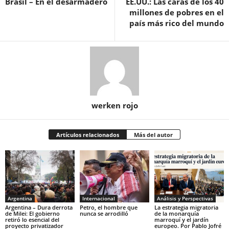
Brasil – En el desarmadero
EE.UU.: Las caras de los 40
millones de pobres en el
país más rico del mundo
werken rojo
Artículos relacionados
Más del autor
Argentina
Internacional
Análisis y Perspectivas
Argentina – Dura derrota
Petro, el hombre que
La estrategia migratoria
de Milei: El gobierno
nunca se arrodilló
de la monarquía
retiró lo esencial del
marroquí y el jardín
proyecto privatizador
europeo. Por Pablo Jofré