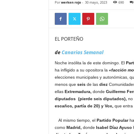
Por
werken rojo
-
30 mayo, 2023
690
EL PORTEÑO
de
Canarias Semanal
Noche insólita la de este domingo. El
Par
ha infligido a su opositora la
«facción m
elecciones municipales y autonómicas, q
menos que
seis
de las
diez
Comunidades q
ellas
Extremadura,
donde
Guillermo Fer
diputados (pierde seis diputados),
no 
escaños, partía de 20) y Vox,
que entra
Al mismo tiempo, el
Partido Popular
ha 
como
Madrid,
donde
Isabel Díaz Ayuso