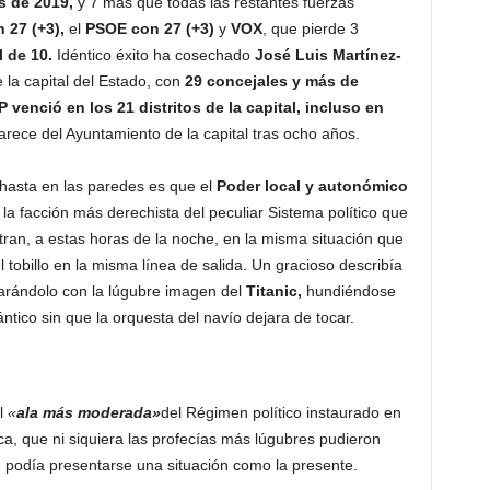
s de 2019,
y 7 más que todas las restantes fuerzas
 27 (+3),
el
PSOE con 27 (+3)
y
VOX
, que pierde 3
l de 10.
Idéntico éxito ha cosechado
José Luis Martínez-
e la capital del Estado, con
29 concejales y más de
P
venció en los 21 distritos de la capital, incluso en
rece del Ayuntamiento de la capital tras ocho años.
hasta en las paredes es que el
Poder local y autonómico
a facción más derechista del peculiar Sistema político que
ran, a estas horas de la noche, en la misma situación que
 tobillo en la misma línea de salida. Un gracioso describía
ándolo con la lúgubre imagen del
Titanic,
hundiéndose
ántico sin que la orquesta del navío dejara de tocar.
l
«
ala más moderada»
del Régimen político instaurado en
a, que ni siquiera las profecías más lúgubres pudieron
 podía presentarse una situación como la presente.