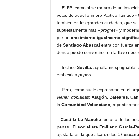
El
PP
, como si se tratara de un insacia
votos de aquel efímero Partido llamado
«
también en las grandes ciudades, que se 
supuestamente mas
«progres»
y modern
por un
crecimiento igualmente signific
de
Santiago Abascal
entra con fuerza e
donde puede convertirse en la llave nece
Incluso
Sevilla,
aquella inexpugnable f
embestida
pepera
.
Pero, como suele expresarse en el argo
vienen dobladas
:
Aragón, Baleares, Cant
la
Comunidad Valenciana
, repentinamen
Castilla-La Mancha
fue uno de las poc
penas. El
socialista Emiliano García-P
ajustada en la que alcanzó los
17 escaño