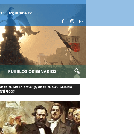
RTE
IZQUIERDA TV
PUEBLOS ORIGINARIOS
UE ES EL MARXISMO? ¿QUE ES EL SOCIALISMO
NTÍFICO?