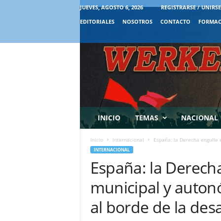
JUEVES, AGOSTO 6, 2026
REGISTRARSE / UNIRSE
EDITORIALES
NOSOTROS
CONTACTO
FORMAC
INICIO
TEMAS
NACIONAL
Inicio
Internacional
España: la Derecha engulle 
INTERNACIONAL
España: la Derecha
municipal y auto
al borde de la des