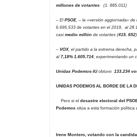
millones de votantes
(1. 885.011)
– El
PSOE
, – la «versión aggiornada» de
6.695.533 de votantes en el 2019, al 28.
casi
medio millón
de votantes (
415. 652
)
–
VOX
, el partido a la extrema derecha, 
al
7,18%
1.605.714
, experimentando un c
Unidas Podemos-IU
obtuvo
133.234 vo
UNIDAS PODEMOS AL BORDE DE LA D
Pero si el
desastre electoral del PSO
Podemos
sitúa a esta formación política 
Irene Montero, votando con la candida