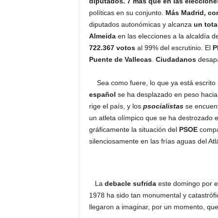
diputados. 7 más que en las eleccione
políticas en su conjunto.
Más Madrid, con
diputados autonómicas y alcanza
un tota
Almeida
en las elecciones a la alcaldía d
722.367 votos
al 99% del escrutinio. El
P
Puente de Vallecas
.
Ciudadanos
desapa
Sea como fuere, lo que ya está escrito 
español
se ha desplazado en peso hacia l
rige el país, y los
psocialistas
se encuent
un atleta olímpico que se ha destrozado el
gráficamente la situación del
PSOE
compar
silenciosamente en las frías aguas del Atl
La
debacle sufrida
este domingo por e
1978 ha sido tan monumental y catastrófic
llegaron a imaginar, por un momento, que