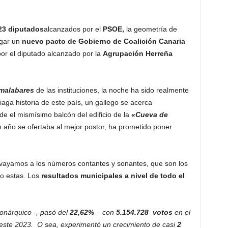
23 diputados
alcanzados por el
PSOE,
la geometría de
gar un
nuevo pacto de Gobierno de Coalición Canaria
por el diputado alcanzado por la
Agrupación Herreña
malabares
de las instituciones, la noche ha sido realmente
aga historia de este país, un gallego se acerca
de el mismísimo balcón del edificio de la
«Cueva de
n año se ofertaba al mejor postor, ha prometido poner
yamos a los números contantes y sonantes, que son los
o estas. Los
resultados municipales a nivel de todo el
onárquico -, pasó del
22,62%
– con
5.154.728 votos
en el
este 2023. O sea, experimentó un crecimiento de casi
2