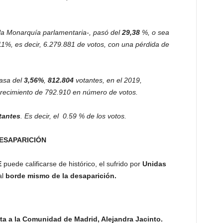
 la Monarquía parlamentaria-, pasó del
29,38
%, o sea
11%, es decir, 6.279.881 de votos, con una pérdida de
pasa del
3,56%
,
812.804
votantes, en el 2019,
recimiento de 792.910 en número de votos.
tantes
. Es decir, el 0.59 % de los votos.
ESAPARICIÓN
E
puede calificarse de histórico, el sufrido por
Unidas
al
borde mismo de la desaparición.
ta a la Comunidad de Madrid, Alejandra Jacinto.