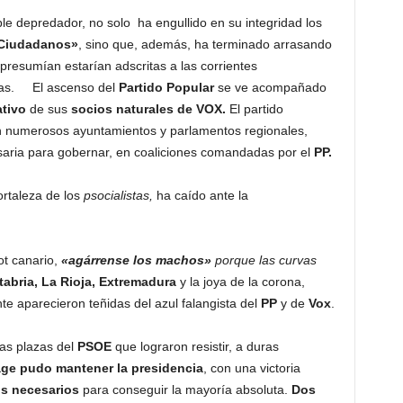
ble depredador, no solo ha engullido en su integridad los
Ciudadanos»
, sino que, además, ha terminado arrasando
presumían estarían adscritas a las corrientes
as. El ascenso del
Partido Popular
se ve acompañado
ativo
de sus
socios naturales de VOX.
El partido
n numerosos ayuntamientos y parlamentos regionales,
saria para gobernar, en coaliciones comandadas por el
PP.
ortaleza de los
psocialistas,
ha caído ante la
t canario,
«agárrense los machos»
porque las curvas
abria, La Rioja, Extremadura
y la joya de la corona,
te aparecieron teñidas del azul falangista del
PP
y de
Vox
.
as plazas del
PSOE
que lograron resistir, a duras
age pudo mantener la presidencia
, con una victoria
s necesarios
para conseguir la mayoría absoluta.
Dos