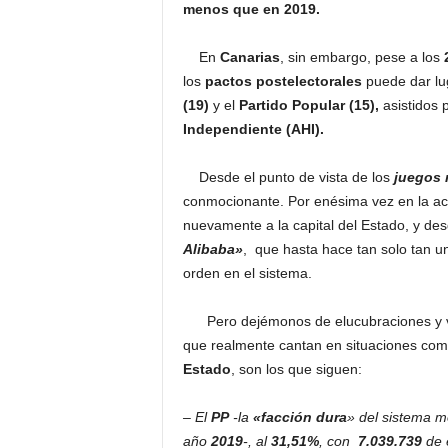
menos que en 2019.
En
Canarias
, sin embargo, pese a los
los
pactos postelectorales
puede dar lu
(19)
y el
Partido Popular (15),
asistidos 
Independiente (AHI).
Desde el punto de vista de los
juegos 
conmocionante. Por enésima vez en la aci
nuevamente a la capital del Estado, y des
Alibaba»
, que hasta hace tan solo tan u
orden en el sistema.
Pero dejémonos de elucubraciones y va
que realmente cantan en situaciones com
Estado
, son los que siguen:
– El
PP
-la
«facción dura
» del sistema m
año
2019
-, al
31,51%
, con
7.039.739
de 