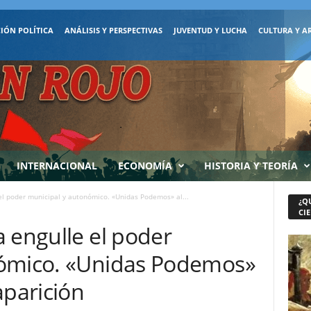
IÓN POLÍTICA
ANÁLISIS Y PERSPECTIVAS
JUVENTUD Y LUCHA
CULTURA Y A
INTERNACIONAL
ECONOMÍA
HISTORIA Y TEORÍA
el poder municipal y autonómico. «Unidas Podemos» al...
¿Q
CIE
 engulle el poder
nómico. «Unidas Podemos»
aparición