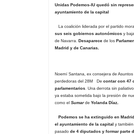
Unidas Podemos-IU quedó sin represen
ayuntamiento de la capital
La coalición liderada por el partido mor
sus seis gobiernos autonómicos
y baja
de Navarra.
Desaparece
de los
Parlamen
Madrid y de Canarias.
Noemí Santana, ex consejera de Asuntos S
perdedoras del 28M De
contar con 47 
parlamentarios
. Una derrota sin paliati
ya estaba sometida bajo la presión de n
como el
Sumar
de
Yolanda Díaz.
Podemos
se ha extinguido en Madri
el ayuntamiento de la capital
y también
pasado
de 4 diputados y formar parte d