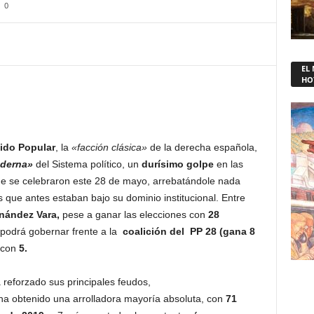
0
EL
HO
tido Popular
, la
«facción clásica»
de la derecha española,
oderna»
del Sistema político, un
durísimo golpe
en las
ue se celebraron este 28 de mayo, arrebatándole nada
ue antes estaban bajo su dominio institucional. Entre
nández Vara,
pese a ganar las elecciones con
28
podrá gobernar frente a la
coalición del PP 28 (gana 8
 con
5.
reforzado sus principales feudos,
ha obtenido una arrolladora mayoría absoluta, con
71