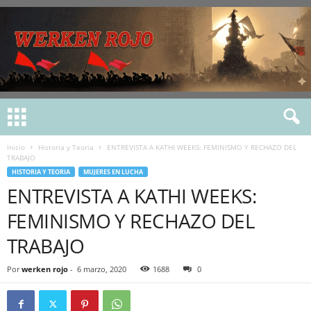
Inicio
Historia y Teoria
ENTREVISTA A KATHI WEEKS: FEMINISMO Y RECHAZO DEL
TRABAJO
HISTORIA Y TEORIA
MUJERES EN LUCHA
ENTREVISTA A KATHI WEEKS:
FEMINISMO Y RECHAZO DEL
TRABAJO
Por
werken rojo
-
6 marzo, 2020
1688
0