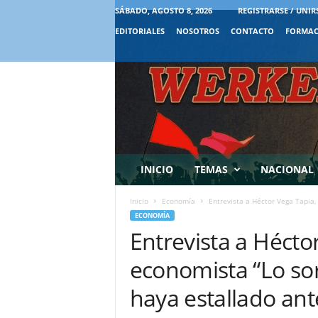
SÁBADO, AGOSTO 8, 2026
REGISTRARSE / UNIR
EDITORIALES
NOSOTROS
CONTACTO
FORMAC
INICIO
TEMAS
NACIONAL
Inicio
Economía
Entrevista a Héctor Vega Tapia,
ECONOMÍA
Entrevista a Hécto
economista “Lo so
haya estallado ant