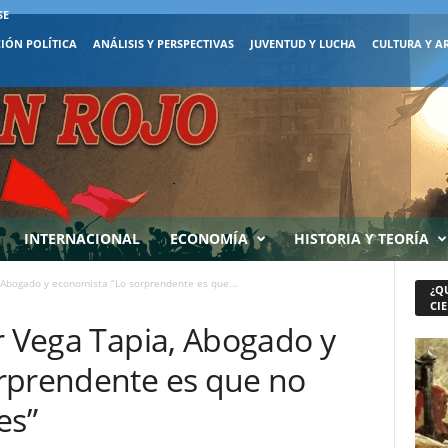
SE
IÓN POLÍTICA
ANÁLISIS Y PERSPECTIVAS
JUVENTUD Y LUCHA
CULTURA Y A
INTERNACIONAL
ECONOMÍA
HISTORIA Y TEORÍA
 Abogado y economista “Lo sorprendente es que...
¿Q
CIE
r Vega Tapia, Abogado y
rprendente es que no
es”