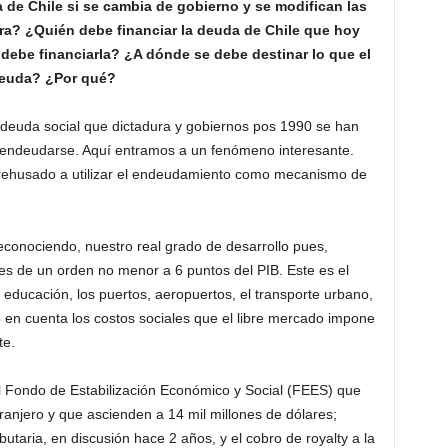
de Chile si se cambia de gobierno y se modifican las
ora? ¿Quién debe financiar la deuda de Chile que hoy
 debe financiarla? ¿A dónde se debe destinar lo que el
 deuda? ¿Por qué?
 deuda social que dictadura y gobiernos pos 1990 se han
o endeudarse. Aquí entramos a un fenómeno interesante.
 rehusado a utilizar el endeudamiento como mecanismo de
econociendo, nuestro real grado de desarrollo pues,
es de un orden no menor a 6 puntos del PIB. Este es el
a educación, los puertos, aeropuertos, el transporte urbano,
o en cuenta los costos sociales que el libre mercado impone
te.
l Fondo de Estabilización Económico y Social (FEES) que
ranjero y que ascienden a 14 mil millones de dólares;
utaria, en discusión hace 2 años, y el cobro de royalty a la