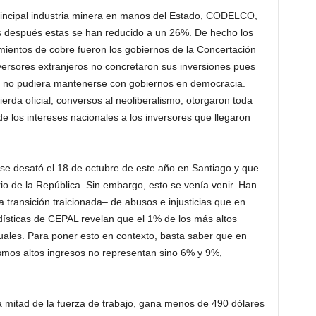
principal industria minera en manos del Estado, CODELCO,
os después estas se han reducido a un 26%. De hecho los
mientos de cobre fueron los gobiernos de la Concertación
nversores extranjeros no concretaron sus inversiones pues
a no pudiera mantenerse con gobiernos en democracia.
erda oficial, conversos al neoliberalismo, otorgaron toda
 de los intereses nacionales a los inversores que llegaron
 se desató el 18 de octubre de este año en Santiago y que
io de la República. Sin embargo, esto se venía venir. Han
 transición traicionada– de abusos e injusticias que en
ísticas de CEPAL revelan que el 1% de los más altos
ales. Para poner esto en contexto, basta saber que en
smos altos ingresos no representan sino 6% y 9%,
a mitad de la fuerza de trabajo, gana menos de 490 dólares