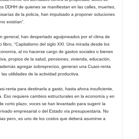
os DDHH de quienes se manifiestan en las calles, muertes,
omisarías de la policía, han impulsado a proponer soluciones
no existían”.
en general, han despertado aguijoneados por el clima de
 libro, “Capitalismo del siglo XXI. Una mirada desde los
economía, al no hacerse cargo de gastos sociales o bienes
tiva, propios de la salud, pensiones, vivienda, educación,
y además agregar sobreprecios, generan una Cuasi-renta
las utilidades de la actividad productiva.
i-renta para destinarla a gasto, hasta ahora insuficiente,
va. Eso requiere cambios estructurales en la economía y en
de corto plazo, voces se han levantado para sugerir la
ivado empresarial o del Estado vía presupuestaria. No
rias pero, es uno de los costos que deberá asumirse a