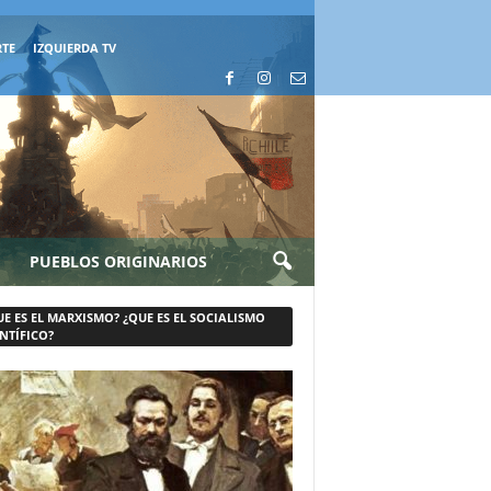
RTE
IZQUIERDA TV
PUEBLOS ORIGINARIOS
UE ES EL MARXISMO? ¿QUE ES EL SOCIALISMO
NTÍFICO?