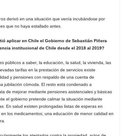
ros derivó en una situación que venía incubándose por
es que no haya estallado antes.
ió aplicar en Chile el Gobierno de Sebastián Piñera
encia institucional de Chile desde el 2018 al 2019?
s públicos a saber, la educación, la salud, la vivienda, las
adas tarifas en la prestación de servicios existe
alidad y pensiones con respaldo de una cuenta de
na jubilación cómoda. El resto está condenado a
rata de mejorar mediante pensiones asistenciales y básicas
ente el gobierno pretende calmar la situación mediante
ias. En salud existen prolongadas listas de esperas en
os en los medicamentos; una educación de menor calidad en
ra.
ticularmente los atentados contra la propiedad, actos de