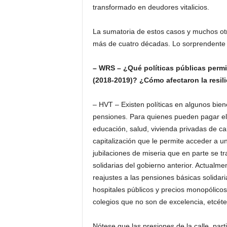
transformado en deudores vitalicios.
La sumatoria de estos casos y muchos ot
más de cuatro décadas. Lo sorprendente 
– WRS – ¿Qué políticas públicas permit
(2018-2019)? ¿Cómo afectaron la resili
– HVT – Existen políticas en algunos biene
pensiones. Para quienes pueden pagar elev
educación, salud, vivienda privadas de c
capitalización que le permite acceder a u
jubilaciones de miseria que en parte se t
solidarias del gobierno anterior. Actualm
reajustes a las pensiones básicas solidar
hospitales públicos y precios monopólic
colegios que no son de excelencia, etcéte
Nótese que las presiones de la calle, par