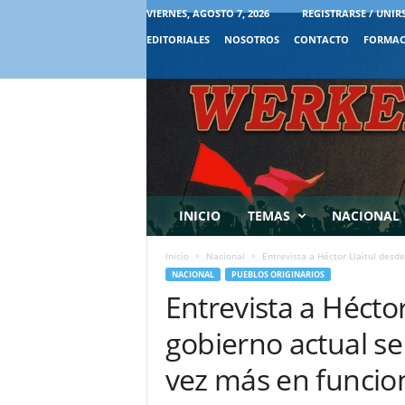
VIERNES, AGOSTO 7, 2026
REGISTRARSE / UNIR
EDITORIALES
NOSOTROS
CONTACTO
FORMAC
INICIO
TEMAS
NACIONAL
Inicio
Nacional
Entrevista a Héctor Llaitul desde 
NACIONAL
PUEBLOS ORIGINARIOS
Entrevista a Héctor 
gobierno actual s
vez más en funciona