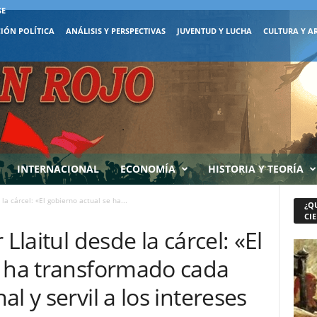
SE
IÓN POLÍTICA
ANÁLISIS Y PERSPECTIVAS
JUVENTUD Y LUCHA
CULTURA Y A
INTERNACIONAL
ECONOMÍA
HISTORIA Y TEORÍA
la cárcel: «El gobierno actual se ha...
¿Q
CIE
Llaitul desde la cárcel: «El
e ha transformado cada
l y servil a los intereses