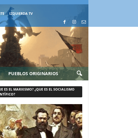
RTE
IZQUIERDA TV
PUEBLOS ORIGINARIOS
UE ES EL MARXISMO? ¿QUE ES EL SOCIALISMO
NTÍFICO?