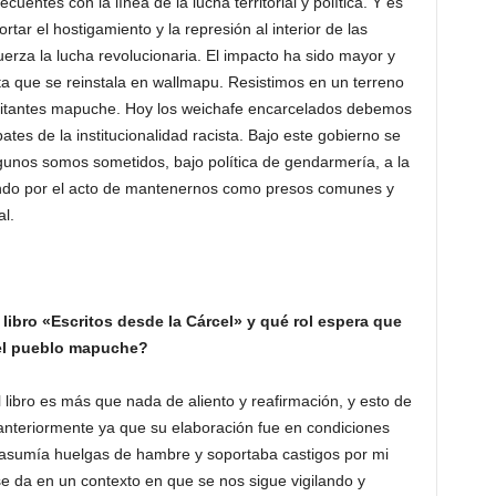
entes con la línea de la lucha territorial y política. Y es
r el hostigamiento y la represión al interior de las
rza la lucha revolucionaria. El impacto ha sido mayor y
ta que se reinstala en wallmapu. Resistimos en un terreno
litantes mapuche. Hoy los weichafe encarcelados debemos
tes de la institucionalidad racista. Bajo este gobierno se
nos somos sometidos, bajo política de gendarmería, a la
endo por el acto de mantenernos como presos comunes y
al.
ibro «Escritos desde la Cárcel» y qué rol espera que
del pueblo mapuche?
libro es más que nada de aliento y reafirmación, y esto de
anteriormente ya que su elaboración fue en condiciones
 asumía huelgas de hambre y soportaba castigos por mi
se da en un contexto en que se nos sigue vigilando y