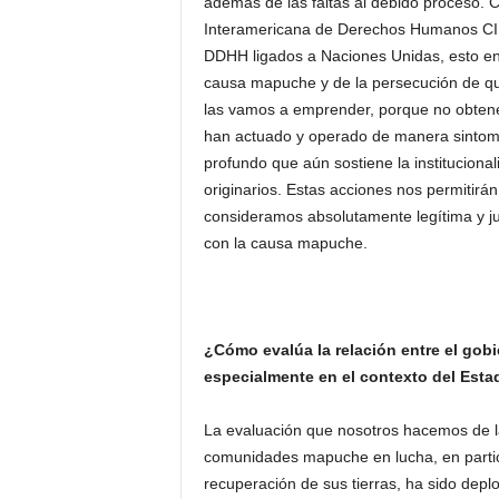
además de las faltas al debido proceso. 
Interamericana de Derechos Humanos CID
DDHH ligados a Naciones Unidas, esto en 
causa mapuche y de la persecución de qu
las vamos a emprender, porque no obtenem
han actuado y operado de manera sintomát
profundo que aún sostiene la instituciona
originarios. Estas acciones nos permitirán
consideramos absolutamente legítima y jus
con la causa mapuche.
¿Cómo evalúa la relación entre el gob
especialmente en el contexto del Esta
La evaluación que nosotros hacemos de la
comunidades mapuche en lucha, en particu
recuperación de sus tierras, ha sido deplo