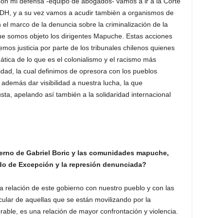
Con mi defensa -equipo de abogados- vamos a ir a la Corte
H, y a su vez vamos a acudir también a organismos de
el marco de la denuncia sobre la criminalización de la
e somos objeto los dirigentes Mapuche. Estas acciones
os justicia por parte de los tribunales chilenos quienes
ica de lo que es el colonialismo y el racismo más
lidad, la cual definimos de opresora con los pueblos
 además dar visibilidad a nuestra lucha, la que
ta, apelando así también a la solidaridad internacional
ierno de Gabriel Boric y las comunidades mapuche,
do de Excepción y la represión denunciada?
 relación de este gobierno con nuestro pueblo y con las
lar de aquellas que se están movilizando por la
rable, es una relación de mayor confrontación y violencia.