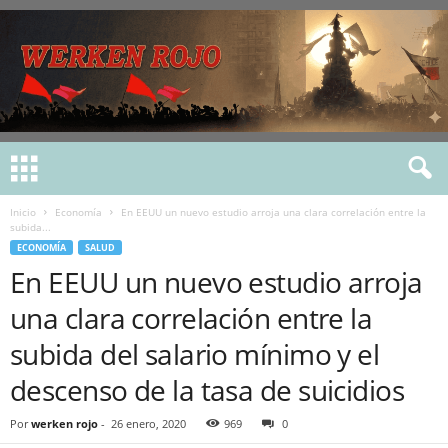
Inicio
Economía
En EEUU un nuevo estudio arroja una clara correlación entre la
subida...
ECONOMÍA
SALUD
En EEUU un nuevo estudio arroja
una clara correlación entre la
subida del salario mínimo y el
descenso de la tasa de suicidios
Por
werken rojo
-
26 enero, 2020
969
0