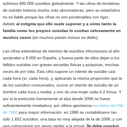
sufrimos 800.000 suicidios globalmente. Y las cifras de tentativas
de suicidio todavía mucho más abrumadoras, pero su estadística
no es fiable porque las cifras no son ponderables con rigor,
debido
al estigma que ello suele suponer y a cómo tanto la
familia como los propios suicidas lo ocultan celosamente en
muchos casos
(en muchos países incluso es delito).
Las cifras estimativas de intentos de suicidios infructuosos al año
ascienden a 8.000 en España, y buena parte de ellos dejan a los
fallidos suicidas con graves secuelas físicas y psíquicas, muchas
veces de por vida. Esta cifra supone un intento de suicidio casi
cada hora (sí, cada hora), y, aplicando la misma proporción que la
de los suicidios consumados, ocurre un intento de suicidio de un
hombre cada hora y media, y uno de una mujer cada 4,2 horas. Y
por si la evolución fuertemente al alza desde 2006 no fuese
suficientemente reveladora, por último aportamos
los datos del INE
de 1980
para mayor información: en 1980 se contabilizaron tan
sólo 1.652 suicidios, una tasa no muy alejada de la de 2006, y con
una composición por sexos similar a la actual.
Se debe concluir