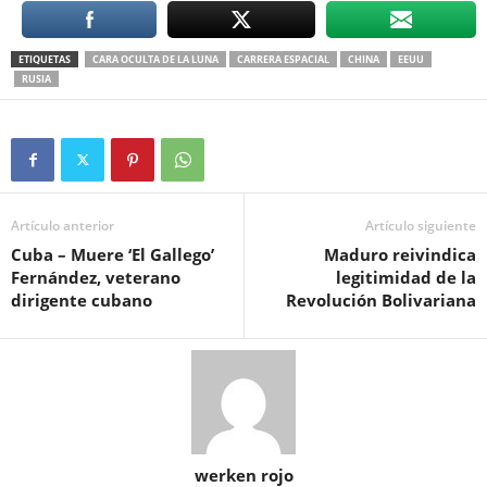
ETIQUETAS
CARA OCULTA DE LA LUNA
CARRERA ESPACIAL
CHINA
EEUU
RUSIA
Artículo anterior
Artículo siguiente
Cuba – Muere ‘El Gallego’
Maduro reivindica
Fernández, veterano
legitimidad de la
dirigente cubano
Revolución Bolivariana
werken rojo