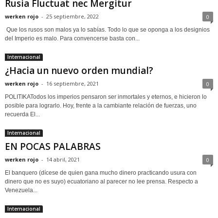
Rusia Fluctuat nec Mergitur
werken rojo
-
25 septiembre, 2022
0
Que los rusos son malos ya lo sabías. Todo lo que se oponga a los designios
del Imperio es malo. Para convencerse basta con...
Internacional
¿Hacia un nuevo orden mundial?
werken rojo
-
16 septiembre, 2021
0
POLITIKATodos los imperios pensaron ser inmortales y eternos, e hicieron lo
posible para lograrlo. Hoy, frente a la cambiante relación de fuerzas, uno
recuerda El...
Internacional
EN POCAS PALABRAS
werken rojo
-
14 abril, 2021
0
El banquero (dícese de quien gana mucho dinero practicando usura con
dinero que no es suyo) ecuatoriano al parecer no lee prensa. Respecto a
Venezuela...
Internacional