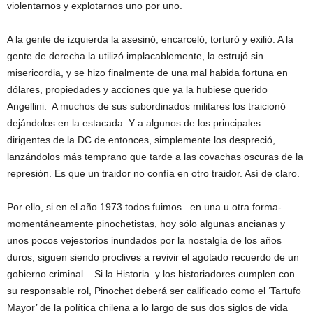
violentarnos y explotarnos uno por uno.
A la gente de izquierda la asesinó, encarceló, torturó y exilió. A la
gente de derecha la utilizó implacablemente, la estrujó sin
misericordia, y se hizo finalmente de una mal habida fortuna en
dólares, propiedades y acciones que ya la hubiese querido
Angellini. A muchos de sus subordinados militares los traicionó
dejándolos en la estacada. Y a algunos de los principales
dirigentes de la DC de entonces, simplemente los despreció,
lanzándolos más temprano que tarde a las covachas oscuras de la
represión. Es que un traidor no confía en otro traidor. Así de claro.
Por ello, si en el año 1973 todos fuimos –en una u otra forma-
momentáneamente pinochetistas, hoy sólo algunas ancianas y
unos pocos vejestorios inundados por la nostalgia de los años
duros, siguen siendo proclives a revivir el agotado recuerdo de un
gobierno criminal. Si la Historia y los historiadores cumplen con
su responsable rol, Pinochet deberá ser calificado como el ‘Tartufo
Mayor’ de la política chilena a lo largo de sus dos siglos de vida