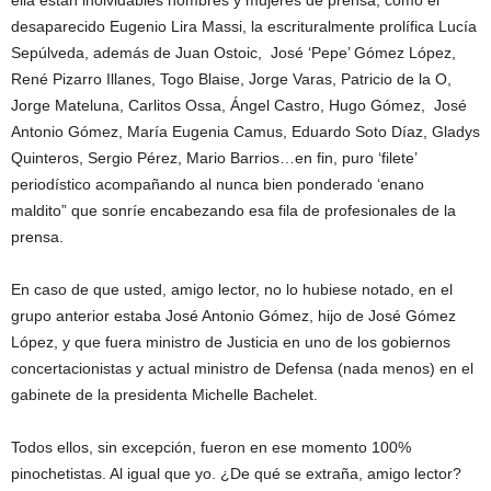
ella están inolvidables hombres y mujeres de prensa, como el
desaparecido Eugenio Lira Massi, la escrituralmente prolífica Lucía
Sepúlveda, además de Juan Ostoic, José ‘Pepe’ Gómez López,
René Pizarro Illanes, Togo Blaise, Jorge Varas, Patricio de la O,
Jorge Mateluna, Carlitos Ossa, Ángel Castro, Hugo Gómez, José
Antonio Gómez, María Eugenia Camus, Eduardo Soto Díaz, Gladys
Quinteros, Sergio Pérez, Mario Barrios…en fin, puro ‘filete’
periodístico acompañando al nunca bien ponderado ‘enano
maldito” que sonríe encabezando esa fila de profesionales de la
prensa.
En caso de que usted, amigo lector, no lo hubiese notado, en el
grupo anterior estaba José Antonio Gómez, hijo de José Gómez
López, y que fuera ministro de Justicia en uno de los gobiernos
concertacionistas y actual ministro de Defensa (nada menos) en el
gabinete de la presidenta Michelle Bachelet.
Todos ellos, sin excepción, fueron en ese momento 100%
pinochetistas. Al igual que yo. ¿De qué se extraña, amigo lector?