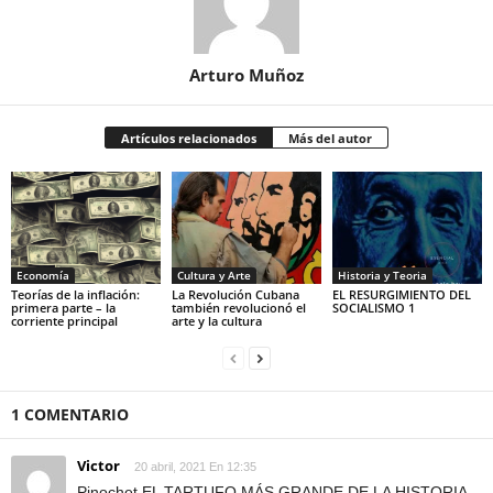
Arturo Muñoz
Artículos relacionados
Más del autor
Economía
Cultura y Arte
Historia y Teoria
Teorías de la inflación:
La Revolución Cubana
EL RESURGIMIENTO DEL
primera parte – la
también revolucionó el
SOCIALISMO 1
corriente principal
arte y la cultura
1 COMENTARIO
Victor
20 abril, 2021 En 12:35
Pinochet EL TARTUFO MÁS GRANDE DE LA HISTORIA