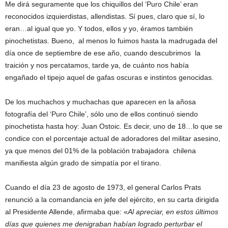
Me dirá seguramente que los chiquillos del ‘Puro Chile’ eran
reconocidos izquierdistas, allendistas. Sí pues, claro que sí, lo
eran…al igual que yo. Y todos, ellos y yo, éramos también
pinochetistas. Bueno, al menos lo fuimos hasta la madrugada del
día once de septiembre de ese año, cuando descubrimos la
traición y nos percatamos, tarde ya, de cuánto nos había
engañado el tipejo aquel de gafas oscuras e instintos genocidas.
De los muchachos y muchachas que aparecen en la añosa
fotografía del ‘Puro Chile’, sólo uno de ellos continuó siendo
pinochetista hasta hoy: Juan Ostoic. Es decir, uno de 18…lo que se
condice con el porcentaje actual de adoradores del militar asesino,
ya que menos del 01% de la población trabajadora chilena
manifiesta algún grado de simpatía por el tirano.
Cuando el día 23 de agosto de 1973, el general Carlos Prats
renunció a la comandancia en jefe del ejército, en su carta dirigida
al Presidente Allende, afirmaba que: «
Al apreciar, en estos últimos
días que quienes me denigraban habían logrado perturbar el