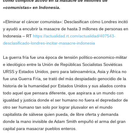
como cómplice activo en la masacre de millones de
«comunistas» en Indonesia.
«Eliminar el cáncer comunista»: Desclasifican cómo Londres incitó
y ayudó a encubrir la masacre de hasta 3 millones de personas en
Indonesia – RT
https://actualidad.rt.com/actualidad/407543-
desclasificado-londres-incitar-masacre-indonesia
La guerra fría fue una época de tensión político-economico-militar
e ideológico entre la Unión de Repúblicas Socialistas Soviéticas
URSS y Estados Unidos, pero para latinoamérica, Asia y África no
fue una Guerra Fría, se trató del más despiadado genocidio de la
historia de la humanidad por Estados Unidos y sus aliados contra
todo aquel que pensara diferente, que aspirara a un mundo con
igualdad y justicia donde el ser humano no fuera el depredador de
otro ser humano tan solo por lograr plusvalor en el mundo
capitalista de sálvese quien pueda, de libre oferta y demanda
donde la mano invisible de Adam Smith empuñó el arma del gran
capital para masacrar pueblos enteros.