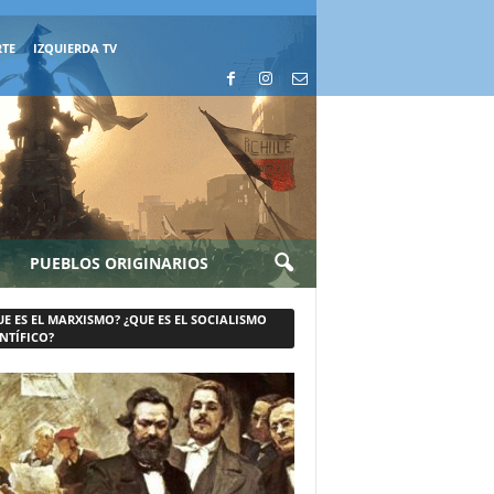
RTE
IZQUIERDA TV
PUEBLOS ORIGINARIOS
UE ES EL MARXISMO? ¿QUE ES EL SOCIALISMO
NTÍFICO?