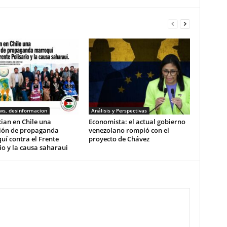
ws, desinformacion
Análisis y Perspectivas
ian en Chile una
Economista: el actual gobierno
ión de propaganda
venezolano rompió con el
í contra el Frente
proyecto de Chávez
io y la causa saharaui