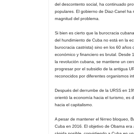
del descontento social, ha continuado pro
populares. El gobierno de Diaz-Canel ha r
magnitud del problema.
Si bien es cierto que la burocracia cuban
del hundimiento de Cuba no está en la eco
burocracia castrista) sino en los 60 años 
económico y financiero es brutal. Desde 1
la revolución cubana, se mantiene un cerc
progresar por el subsidio de la antigua U
reconocidos por diferentes organismos in
Después del derrumbe de la URSS en 1991,
orientó la economía hacia el turismo, es de
hacia el capitalismo.
A pesar de mantener el férreo bloqueo, B
Cuba en 2016. El objetivo de Obama era a
rápida posible, convirtiendo a Cuba en 