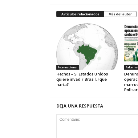
Artículos relacionados
Más del autor
Internacional
Fake ne
Hechos – Si Estados Unidos
Denunc
quiere invadir Brasil, ¿qué
operac
haría?
marroqu
Polisar
DEJA UNA RESPUESTA