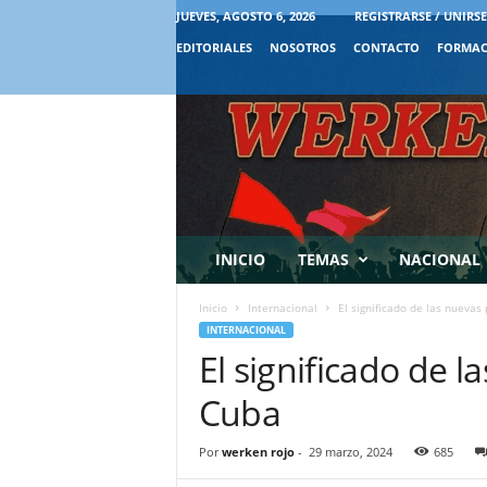
JUEVES, AGOSTO 6, 2026
REGISTRARSE / UNIRSE
EDITORIALES
NOSOTROS
CONTACTO
FORMAC
INICIO
TEMAS
NACIONAL
Inicio
Internacional
El significado de las nuevas
INTERNACIONAL
El significado de l
Cuba
Por
werken rojo
-
29 marzo, 2024
685