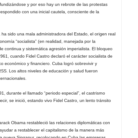
fundizándose y por eso hay un rebrote de las protestas
espondido con una inicial cautela, consciente de la
a ha sido una mala administradora del Estado, el origen real
nomía “socialista” (en realidad, manejada por la
de continua y sistemática agresión imperialista. El bloqueo
961, cuando Fidel Castro declaró el carácter socialista de
o económico y financiero. Cuba logró sobrevivir y
RSS. Los altos niveles de educación y salud fueron
ternacionales.
 durante el llamado “periodo especial”, el castrismo
cir, se inició, estando vivo Fidel Castro, un lento tránsito
arack Obama restableció las relaciones diplomáticas con
yudar a restablecer el capitalismo de la manera más
una nueva Singapur, recolocando en Cuba las empresas