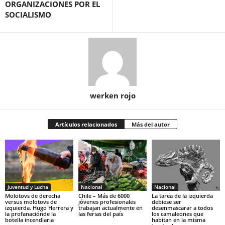
ORGANIZACIONES POR EL
SOCIALISMO
werken rojo
Artículos relacionados
Más del autor
Juventud y Lucha
Nacional
Nacional
Molotovs de derecha
Chile – Más de 6000
La tarea de la izquierda
versus molotovs de
jóvenes profesionales
debiese ser
izquierda. Hugo Herrera y
trabajan actualmente en
desenmascarar a todos
la profanaciónde la
las ferias del país
los camaleones que
botella incendiaria
habitan en la misma