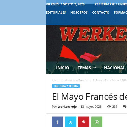
VIERNES, AGOSTO 7, 2026
REGISTRARSE / UNIR
EDITORIALES
NOSOTROS
CONTACTO
FORMAC
INICIO
TEMAS
NACIONAL
Inicio
Historia y Teoria
El Mayo Francés de 1968
HISTORIA Y TEORIA
El Mayo Francés d
Por
werken rojo
-
13 mayo, 2026
231