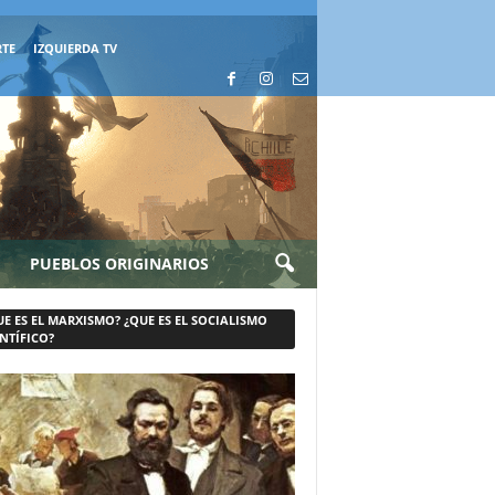
RTE
IZQUIERDA TV
PUEBLOS ORIGINARIOS
UE ES EL MARXISMO? ¿QUE ES EL SOCIALISMO
NTÍFICO?