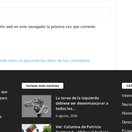
sitio web en este navegador la próxima vez que comente.
nde cómo se procesan los datos de tus comentarios.
Incluso más noticias
CA
o que
Intern
La tarea de la izquierda
para
debiese ser desenmascarar a
Nacio
todos los...
Histor
6 agosto, 2026
a
Dere
Ver: Columna de Patricio
Econ
Guzman S. «Chile y el trabajo