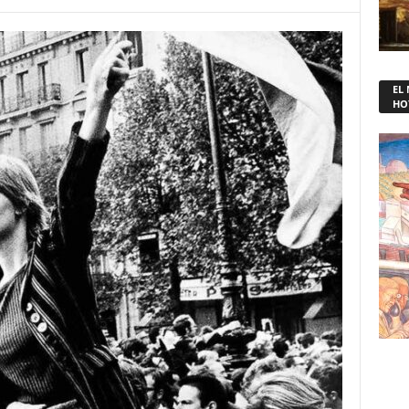
EL
HO