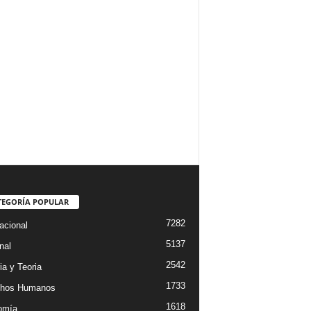
TEGORÍA POPULAR
7282
acional
5137
nal
2542
ia y Teoria
1733
chos Humanos
1618
omía