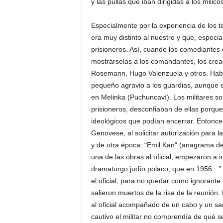
y las pullas que iban dirigidas a los milicos
Especialmente por la experiencia de los te
era muy distinto al nuestro y que, especia
prisioneros. Así, cuando los comediantes 
mostrárselas a los comandantes, los crea
Rosemann, Hugo Valenzuela y otros. Había
pequeño agravio a los guardias, aunque e
en Melinka (Puchuncaví). Los militares 
prisioneros, desconfiaban de ellas porqu
ideológicos que podían encerrar. Entonces
Genovese, al solicitar autorización para l
y de otra época: “Emil Kan” (anagrama de
una de las obras al oficial, empezaron a 
dramaturgo judío polaco, que en 1956…”.
el oficial, para no quedar como ignorante. 
salieron muertos de la risa de la reunión
al oficial acompañado de un cabo y un sa
cautivo el militar no comprendía de qué se