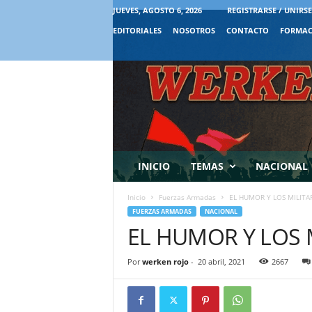
JUEVES, AGOSTO 6, 2026
REGISTRARSE / UNIRSE
EDITORIALES
NOSOTROS
CONTACTO
FORMAC
INICIO
TEMAS
NACIONAL
Inicio
Fuerzas Armadas
EL HUMOR Y LOS MILITA
FUERZAS ARMADAS
NACIONAL
EL HUMOR Y LOS 
Por
werken rojo
-
20 abril, 2021
2667