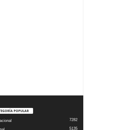
TEGORÍA POPULAR
7282
acional
5135
nal