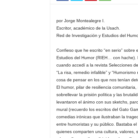
por Jorge Montealegre I.
Escritor, académico de la Usach.
Red de Investigación y Estudios del Humo
Confieso que he escrito “en serio” sobre 
Estudios del Humor (RIEH… con hache). 
cuando accedí a la revista Selecciones d
“La risa, remedio infalible” y “Humorismo 
cosa de pensar en los que nos tenían det
El humor, pilar de resiliencia comunitaria
sobrellevar la prisión política y las brut
levantaron el ánimo con sus sketchs, paro
mural (recuerdo los escritos del Gato Ga
comedias irónicas que ilustraban la trage
entre humoristas y su público. Bastaba el g
quienes comparten una cultura, valores, s