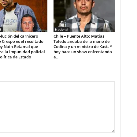
l
Nacional
lución del carnicero
Chile – Puente Alto: Matías
 Crespo es el resultado
Toledo andaba de la mano de
ey Naín-Retamal que
Codina y un ministro de Kast. Y
a la impunidad policial
hoy hace un show enfrentando
lítica de Estado
a...