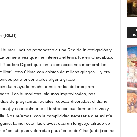
EL
HO
r (RIEH).
el humor. Incluso pertenezco a una Red de Investigación y
La primera vez que me interesó el tema fue en Chacabuco,
el Readers Digest que tenía dos secciones memorables:
militar”; esta última con chistes de milicos gringos… y era
enidos para encontrarles alguna gracia.
, sin duda ayudó mucho a mitigar los dolores para
alidades. Los humoristas, algunos improvisados, nos
dias de programas radiales, cuecas divertidas, el diario
mboa) y especialmente el teatro con sus formas breves y
dia. Nos reíamos, con la complicidad necesaria que existía
uiño, la indirecta, las claves, casi un lenguaje cifrado de
ueños, utopías y derrotas para “entender” las (auto)ironías