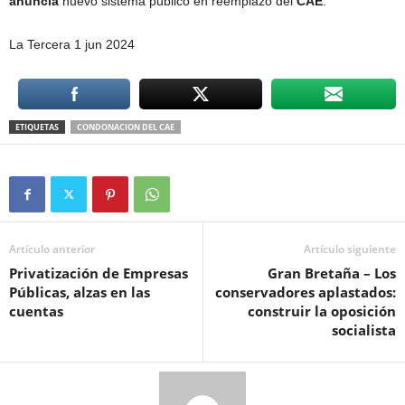
anuncia
nuevo sistema público en reemplazo del
CAE
.
La Tercera 1 jun 2024
ETIQUETAS
CONDONACION DEL CAE
Artículo anterior
Artículo siguiente
Privatización de Empresas
Gran Bretaña – Los
Públicas, alzas en las
conservadores aplastados:
cuentas
construir la oposición
socialista