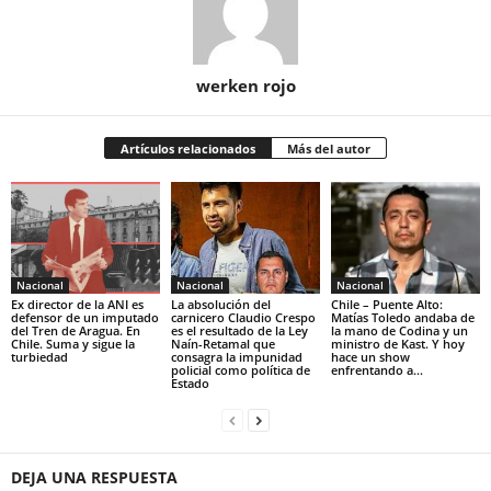
werken rojo
Artículos relacionados
Más del autor
Nacional
Nacional
Nacional
Ex director de la ANI es
La absolución del
Chile – Puente Alto:
defensor de un imputado
carnicero Claudio Crespo
Matías Toledo andaba de
del Tren de Aragua. En
es el resultado de la Ley
la mano de Codina y un
Chile. Suma y sigue la
Naín-Retamal que
ministro de Kast. Y hoy
turbiedad
consagra la impunidad
hace un show
policial como política de
enfrentando a...
Estado
DEJA UNA RESPUESTA