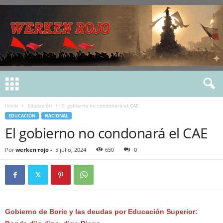
Inicio
Educación
El gobierno no condonará el CAE
EDUCACIÓN
NACIONAL
El gobierno no condonará el CAE
Por
werken rojo
-
5 julio, 2024
650
0
Gobierno de Boric y las deudas por Educación Superior: