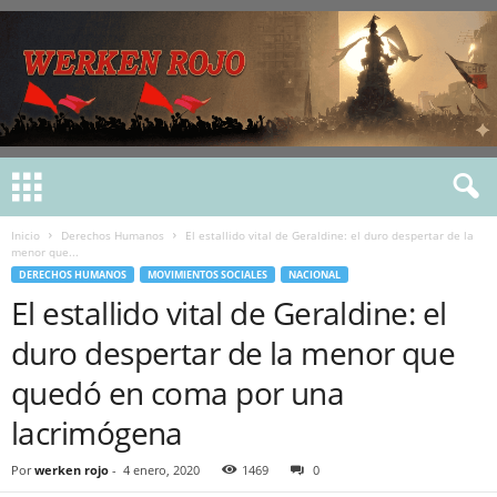
Inicio
Derechos Humanos
El estallido vital de Geraldine: el duro despertar de la
menor que...
DERECHOS HUMANOS
MOVIMIENTOS SOCIALES
NACIONAL
El estallido vital de Geraldine: el
duro despertar de la menor que
quedó en coma por una
lacrimógena
Por
werken rojo
-
4 enero, 2020
1469
0