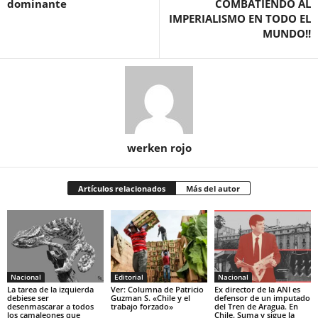
dominante
COMBATIENDO AL
IMPERIALISMO EN TODO EL
MUNDO!!
werken rojo
Artículos relacionados
Más del autor
Nacional
Editorial
Nacional
La tarea de la izquierda
Ver: Columna de Patricio
Ex director de la ANI es
debiese ser
Guzman S. «Chile y el
defensor de un imputado
desenmascarar a todos
trabajo forzado»
del Tren de Aragua. En
los camaleones que
Chile. Suma y sigue la